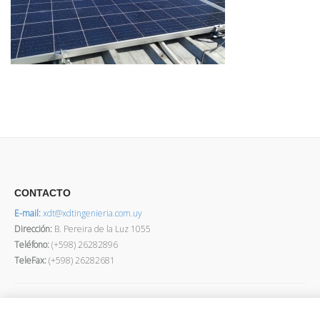
CONTACTO
E-mail:
xdt@xdtingenieria.com.uy
Dirección
:
B. Pereira de la Luz 1055
Teléfono:
(+598) 26282896
TeleFax:
(+598) 26282681