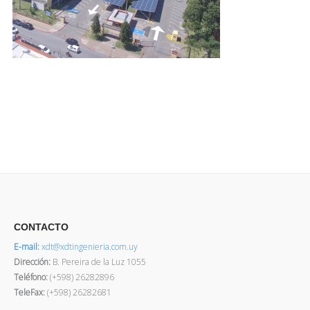
CONTACTO
E-mail:
xdt@xdtingenieria.com.uy
Dirección
:
B. Pereira de la Luz 1055
Teléfono:
(+598) 26282896
TeleFax:
(+598) 26282681