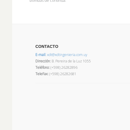
bombas de continua.
CONTACTO
E-mail:
xdt@xdtingenieria.com.uy
Dirección
:
B. Pereira de la Luz 1055
Teléfono:
(+598) 26282896
TeleFax:
(+598) 26282681