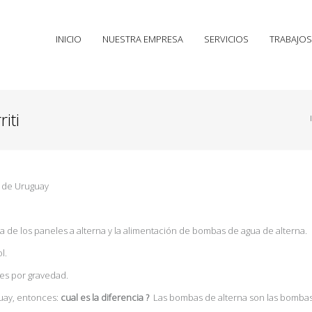
INICIO
NUESTRA EMPRESA
SERVICIOS
TRABAJOS
iti
 de Uruguay
ua de los paneles a alterna y la alimentación de bombas de agua de alterna.
l.
 es por gravedad.
uay, entonces:
cual es la diferencia ?
Las bombas de alterna son las bombas