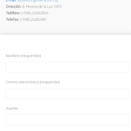
E-mail:
xdt@xdtingenieria.com.uy
Dirección
:
B. Pereira de la Luz 1055
Teléfono:
(+598) 26282896
TeleFax:
(+598) 26282681
Nombre (requerido)
Correo electrónico (requerido)
Asunto