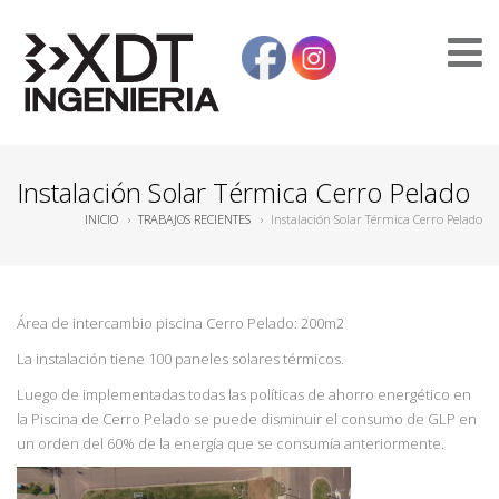
Instalación Solar Térmica Cerro Pelado
INICIO
›
TRABAJOS RECIENTES
›
Instalación Solar Térmica Cerro Pelado
Área de intercambio piscina Cerro Pelado: 200m2
La instalación tiene 100 paneles solares térmicos.
Luego de implementadas todas las políticas de ahorro energético en
la Piscina de Cerro Pelado se puede disminuir el consumo de GLP en
un orden del 60% de la energía que se consumía anteriormente.