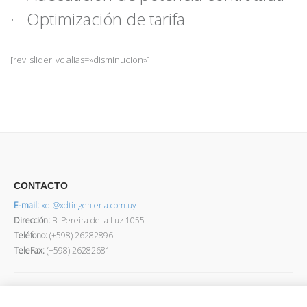
· Optimización de tarifa
[rev_slider_vc alias=»disminucion»]
CONTACTO
E-mail:
xdt@xdtingenieria.com.uy
Dirección
:
B. Pereira de la Luz 1055
Teléfono:
(+598) 26282896
TeleFax:
(+598) 26282681