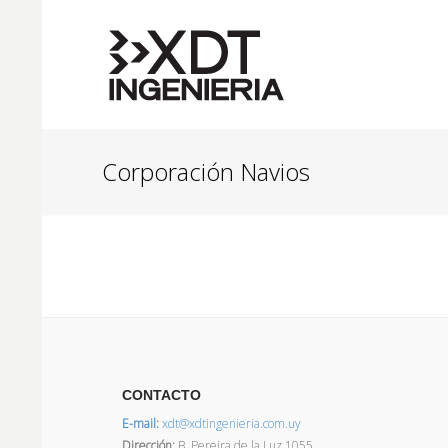
Corporación Navios
CONTACTO
E-mail:
xdt@xdtingenieria.com.uy
Dirección
:
B. Pereira de la Luz 1055