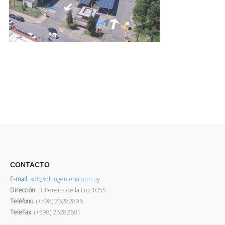
CONTACTO
E-mail:
xdt@xdtingenieria.com.uy
Dirección
:
B. Pereira de la Luz 1055
Teléfono:
(+598) 26282896
TeleFax:
(+598) 26282681