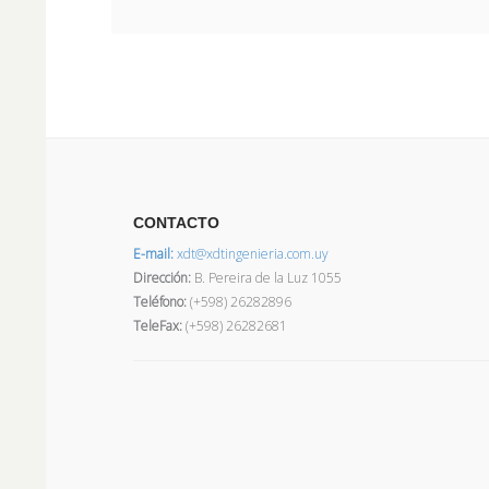
CONTACTO
E-mail:
xdt@xdtingenieria.com.uy
Dirección
:
B. Pereira de la Luz 1055
Teléfono:
(+598) 26282896
TeleFax:
(+598) 26282681