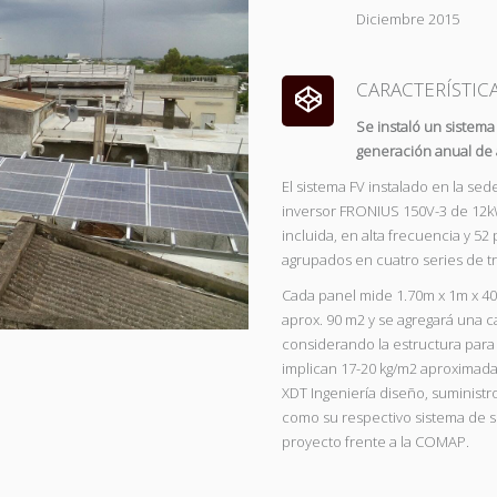
Diciembre 2015
CARACTERÍSTICA
Se instaló un sistem
generación anual d
El sistema FV instalado en la s
inversor FRONIUS 150V-3 de 12kW,
incluida, en alta frecuencia y 52
agrupados en cuatro series de t
Cada panel mide 1.70m x 1m x 40
aprox. 90 m2 y se agregará una 
considerando la estructura para 
implican 17-20 kg/m2 aproximad
XDT Ingeniería diseño, suministro
como su respectivo sistema de s
proyecto frente a la COMAP.