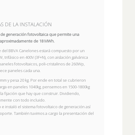
S DE LA INSTALACIÓN
a de generación fotovoltaica que permite una
e aproximadamente de 18 MWh.
ede del BBVA Canelones estará compuesto por un
 trifásico en 400V (3F+N), con aislación galvánica
 paneles fotovoltaicos, poli-cristalinos de 260Wp,
rece paneles cada una.
mm y pesa 20 kg. Por ende en total se cubrieron
carga en paneles 1040kg, pensemos en 1500-1800kg
la fijación que hay que construir. Dividiendo,
amente con todo incluido.
 e instaló el sistema fotovoltaico de generación así
oporte. También tuvimos a cargo la presentación del