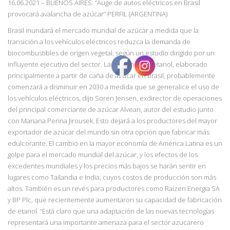
16.06.2021 – BUENOS AIRES: “Auge de autos eléctricos en Brasil
provocará avalancha de azúcar” PERFIL (ARGENTINA)
Brasil inundará el mercado mundial de azúcar a medida que la
transición a los vehículos eléctricos reduzca la demanda de
biocombustibles de origen vegetal, según un estudio dirigido por un
influyente ejecutivo del sector. La demanda de etanol, elaborado
principalmente a partir de caña de azúcar en Brasil, probablemente
comenzará a disminuir en 2030 a medida que se generalice el uso de
los vehículos eléctricos, dijo Soren Jensen, exdirector de operaciones
del principal comerciante de azúcar Alvean, autor del estudio junto
con Mariana Perina Jirousek. Esto dejará a los productores del mayor
exportador de azúcar del mundo sin otra opción que fabricar más
edulcorante. El cambio en la mayor economía de América Latina es un
golpe para el mercado mundial del azúcar, y los efectos de los
excedentes mundiales y los precios más bajos se harán sentir en
lugares como Tailandia e India, cuyos costos de producción son más
altos. También es un revés para productores como Raízen Energia SA
y BP Plc, que recientemente aumentaron su capacidad de fabricación
de etanol. “Está claro que una adaptación de las nuevas tecnologías
representará una importante amenaza para el sector azucarero