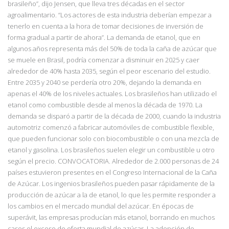
brasileño”, dijo Jensen, que lleva tres décadas en el sector
agroalimentario. “Los actores de esta industria deberían empezar a
tenerlo en cuenta a la hora de tomar decisiones de inversión de
forma gradual a partir de ahora”. La demanda de etanol, que en
algunos años representa más del 50% de toda la caña de azúcar que
se muele en Brasil, podría comenzar a disminuir en 2025 y caer
alrededor de 40% hasta 2035, según el peor escenario del estudio.
Entre 2035 y 2040 se perdería otro 20%, dejando la demanda en
apenas el 40% de los niveles actuales. Los brasileños han utilizado el
etanol como combustible desde al menos la década de 1970. La
demanda se disparó a partir de la década de 2000, cuando la industria
automotriz comenzó a fabricar automóviles de combustible flexible,
que pueden funcionar solo con biocombustible o con una mezcla de
etanol y gasolina. Los brasileños suelen elegir un combustible u otro
según el precio. CONVOCATORIA. Alrededor de 2.000 personas de 24
países estuvieron presentes en el Congreso Internacional de la Caña
de Azúcar. Los ingenios brasileños pueden pasar rápidamente de la
producción de azúcar a la de etanol, lo que les permite responder a
los cambios en el mercado mundial del azúcar. En épocas de
superávit, las empresas producían más etanol, borrando en muchos
casos el exceso de oferta mundial de azúcar. La adopción de