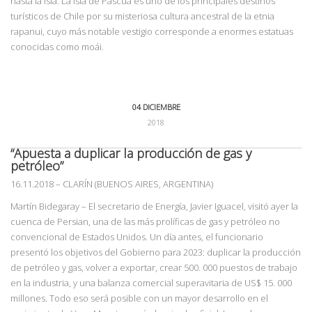
hasta la isla. La Isla de Pascua es uno de los principales destinos
turísticos de Chile por su misteriosa cultura ancestral de la etnia
rapanui, cuyo más notable vestigio corresponde a enormes estatuas
conocidas como moái.
04 DICIEMBRE
2018
“Apuesta a duplicar la producción de gas y
petróleo”
16.11.2018
–
CLARÍN (BUENOS AIRES, ARGENTINA)
Martín Bidegaray – El secretario de Energía, Javier Iguacel, visitó ayer la
cuenca de Persian, una de las más prolíficas de gas y petróleo no
convencional de Estados Unidos. Un día antes, el funcionario
presentó los objetivos del Gobierno para 2023: duplicar la producción
de petróleo y gas, volver a exportar, crear 500. 000 puestos de trabajo
en la industria, y una balanza comercial superavitaria de US$ 15. 000
millones. Todo eso será posible con un mayor desarrollo en el