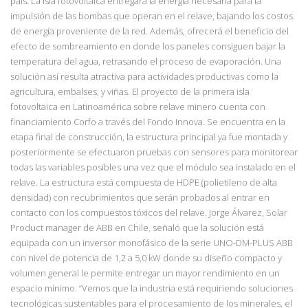
país. La isla fotovoltaica entregará la energía necesaria para la
impulsión de las bombas que operan en el relave, bajando los costos
de energía proveniente de la red. Además, ofrecerá el beneficio del
efecto de sombreamiento en donde los paneles consiguen bajar la
temperatura del agua, retrasando el proceso de evaporación. Una
solución así resulta atractiva para actividades productivas como la
agricultura, embalses, y viñas. El proyecto de la primera isla
fotovoltaica en Latinoamérica sobre relave minero cuenta con
financiamiento Corfo a través del Fondo Innova. Se encuentra en la
etapa final de construcción, la estructura principal ya fue montada y
posteriormente se efectuaron pruebas con sensores para monitorear
todas las variables posibles una vez que el módulo sea instalado en el
relave. La estructura está compuesta de HDPE (polietileno de alta
densidad) con recubrimientos que serán probados al entrar en
contacto con los compuestos tóxicos del relave. Jorge Álvarez, Solar
Product manager de ABB en Chile, señaló que la solución está
equipada con un inversor monofásico de la serie UNO-DM-PLUS ABB
con nivel de potencia de 1,2 a 5,0 kW donde su diseño compacto y
volumen general le permite entregar un mayor rendimiento en un
espacio mínimo. “Vemos
que la industria está requiriendo soluciones
tecnológicas sustentables para el procesamiento
de los minerales, el