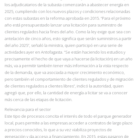
los adjudicatarios de la subasta comenzarán a abastecer energía en
2025, cumpliendo con los nuevos plazos y condiciones relacionadas
con estas subastas en la reforma aprobada en 2015.
“Para el próximo
año está presupuestado lanzar
una licitación para suministro de
clientes regulados hacia fines del año. Como la ley exige que sea con
antelación de cinco años, esto significa que serán suministros a partir
del año
2025”, señaló la ministra, quien participó en una serie de
actividades ayer en Antofa
gasta.
“Se están haciendo los estudios y
precisamente el hecho de que vaya a hacerse (la licitación)
en un año
más, va a permitir también tener más información a la vista respecto
de la demanda, que va asociada a mayor crecimiento económico,
pero también el comportamiento de clientes
regulados y de migración
de clientes regulados a clientes libres”, indicó la autoridad, quien
agregó que, por ello, la cantidad de energía a licitar se va a conocer
más cerca de las etapas de licitación.
Relevancia para el sector
Este tipo de procesos concita el interés de todo el parque generador
local, pues permite a las empresas acceder a contratos de largo plazo
a precios conocidos, lo que a su vez viabiliza proyectos de
generación y da acceso a financiamiento. En 2015, estas pasaron de