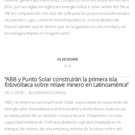
obtener ganancias financieras. Los típicos retornos sobre la inversión
(ROI, por sus siglas en inglés) en energía eólica o solar serían del 5% al
9% en comparación con más del 20% para los proyectos tradicionales
de petróleo y gas, comentó Wood Mackenzie. Incluso Brufau de
Repsol admitió que el dinero que se ha gastado en electricidad y en
tecnologías limpias es
“insignificante”.
04 DICIEMBRE
2018
“ABB y Punto Solar construirán la primera isla
fotovoltaica sobre relave minero en Latinoamérica”
16.11.2018
– EI (SANTIAGO,CHILE)
ABB y la empresa nacional Punto Solar, especialista en soluciones de
energía solar fotovoltaica a nivel industrial y domiciliario, realizan las
pruebas piloto de un módulo compuesto por 10 paneles con una
capacidad máxima de 3 kW (escalable) la cual será instalada en el
tranque de relaves de una empresa minera de la zona centro del