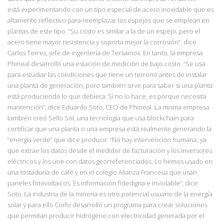
está
experimentando con un tipo especial de acero inoxidable que es
altamente reflectivo para reemplazar los espejos que se emplean en
plantas
de este tipo. “Su costo es similar a la de un espejo, pero el
acero tiene mayor resistencia y soporta mejor la corrosión”, dice
Carlos
Torres, jefe de ingeniería de Tersainox. En tanto, la empresa
Phineal desarrolló una estación de medición de bajo costo.
“Se usa
para estudiar las condiciones que tiene un terreno antes
de instalar
una planta de generación, pero también sirve para saber si una planta
está
produciendo lo que debiera. Si no lo hace, es porque necesita
mantención”, dice Eduardo
Soto, CEO de Phineal. La misma empresa
también creó Sello Sol, una tecnología que usa
blockchain para
certificar que una planta o una empresa está realmente generando la
“energía verde” que dice producir. “No hay intervención humana, ya
que extrae los datos desde el
medidor de facturación y los inversores
eléctricos y los une con datos georreferenciados. Lo hemos usado en
una tostaduría de café y en el colegio Alianza Francesa que usan
paneles
fotovoltaicos. Es información fidedigna e inviolable”, dice
Soto. La industria
de la minería es otro potencial usuario de la energía
solar y para ello Corfo desarrolló un programa para
crear soluciones
que permitan producir hidrógeno con electricidad generada por el