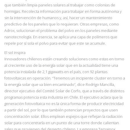
que también limpia paneles solares al trabajar como colonias de
hormigas. Recolecta información para trabajar en forma autónoma y
sin la intervención de humanos y, así, hacer un mantenimiento
predictivo de los paneles que lo requieran. Otras empresas, como
Adrox, solucionan el problema del polvo en los paneles mediante
nanotecnología. En esencia, se aplica una capa de polímeros que
repele por sí sola el polvo para evitar que este se acumule.
El sol inspira
Innovadores chilenos están creando soluciones como estas en torno
al creciente uso de la energía solar que en la actualidad tiene una
potencia instalada de 2,1 gigawatts en el país,
con 92 plantas
fotovoltaicas en operación. “Tenemos un incipiente cluster en torno a
la energía solar que va bien encaminado”, dice Rodrigo Mancilla,
director ejecutivo del Comité
Solar de Corfo, que a través de distintos
programas potencia esta industria en Chile. El ejecutivo aclara que la
generación fotovoltaica no es la única forma de producir electricidad
a partir del sol, por lo que también potencian proyectos que usen
concentración solar. Ellos emplean espejos que reflejan la radiación
solar para concentrarla en un punto de una torre donde calientan
sales que provienen del desierto chileno. La empresa Tersainox