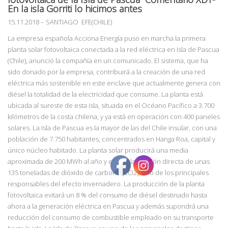
En la isla Gorriti lo hicimos antes
15.11.2018
– SANTIAGO
EFE(CHILE)
La empresa española Acciona Energía puso en marcha la primera
planta solar fotovoltaica conectada a la red eléctrica en Isla de Pascua
(Chile), anunció la compañía en un comunicado. El sistema, que ha
sido donado por la empresa, contribuirá a la creación de una red
eléctrica más sostenible en este enclave que actualmente genera con
diésel la totalidad de la electricidad que consume. La planta está
ubicada al sureste de esta isla, situada en el Océano Pacífico a 3.700
kilómetros de la costa chilena, y ya está en operación con 400 paneles
solares. La Isla de Pascua es la mayor de las del Chile insular, con una
población de 7.750 habitantes, concentrados en Hanga Roa, capital y
único núcleo habitado. La planta solar producirá una media
aproximada de 200 MWh al año y evitará la emisión directa de unas
135 toneladas de dióxido de carbono (CO2), uno de los principales
responsables del efecto invernadero. La producción de la planta
fotovoltaica evitará un 8 % del consumo de diésel destinado hasta
ahora a la generación eléctrica en Pascua y además supondrá una
reducción del consumo de combustible empleado en su transporte