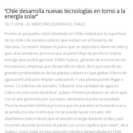
“Chile desarrolla nuevas tecnologías en torno a la
energía solar”
16.11.2018
–
EL MERCURIO (SANTIAGO, CHILE)
Pronto un pequeño robot diseñado en Chile rodará por la superficie
de los miles de paneles solares que existen en el Desierto de
Atacama. Su misión: limpiar el polvo que se deposita a diario en ellos y
que, al acumularse, provoca que el panel deje de producir toda la
energía que podría generar. Pablo Suárez, gerente de innovación en
Innovaxxion, empresa que desarrolló el robot, dice que una de las
grandes problemáticas de las plantas solares es que gastan 5 litros de
agua purificada para limpiar cada panel. Y una planta puede llegar a
tener
1,3 millones de paneles. “Obtener esa cantidad de agua es
crítico en una zona desértica”,
aclara. Primero probaron un dron que,
con el aire generado por sus astas, eliminaría el polvo
acumulado.
“Pero la inversión térmica provoca que los paneles se humedezcan y
se produzca
una costra que no se puede sacar con aire. Ahí
diseñamos estos robots que acumulan energía durante el día y que
recorren duran
te la noche el panel con unos cepillos que rotan”, dice
Suárez. Osoji Solar es otra solución robótica desarrollada en Chile