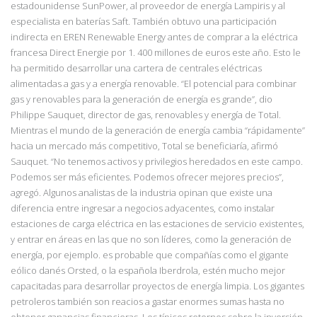
estadounidense SunPower, al proveedor de energía Lampiris y al
especialista en baterías Saft. También obtuvo una participación
indirecta en EREN Renewable Energy antes de comprar a la eléctrica
francesa Direct Energie por 1. 400 millones de euros este año. Esto le
ha permitido desarrollar una cartera de centrales eléctricas
alimentadas a gas y a energía renovable.
“El potencial para combinar
gas y renovables para la generación de
e
nergía es grande”, dio
Philippe Sauquet, director de gas, renovables y energía de Total.
Mientras el mundo de la generación de energía cambia “rápidamente”
hacia un mercado más competitivo, Total se beneficiaría, afirmó
Sauquet. “No tenemos activos y pri
vilegios
heredados en este campo.
Podemos ser más eficientes. Podemos ofrecer mejores precios”,
agregó. Algunos analistas de la industria opinan que existe una
diferencia entre ingresar a negocios adyacentes, como instalar
estaciones de carga eléctrica en las estaciones de servicio existentes,
y entrar en áreas en las que no son líderes, como la generación de
energía, por ejemplo. es probable que compañías como el gigante
eólico danés Orsted, o la española Iberdrola, estén mucho mejor
capacitadas para desarrollar proyectos de energía limpia. Los gigantes
petroleros también son reacios a gastar enormes sumas hasta no