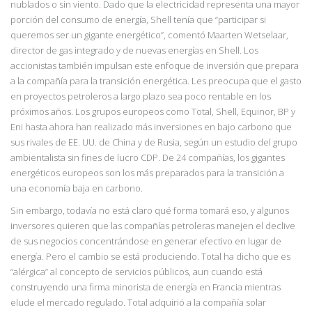
nublados o sin viento. Dado que la
electricidad representa una mayor
porción del consumo de energía, Shell tenía que “participar si
queremos ser un gigante energético”, comentó Maarten Wets
elaar,
director de gas integrado y de nuevas energías en Shell. Los
accionistas también impulsan este enfoque de inversión que prepara
a la compañía para la transición energética. Les preocupa que el gasto
en proyectos petroleros a largo plazo sea poco rentable en los
próximos años. Los grupos europeos como Total, Shell, Equinor, BP y
Eni hasta ahora han realizado más inversiones en bajo carbono que
sus rivales de EE. UU. de China y de Rusia, según un estudio del grupo
ambientalista sin fines de lucro CDP. De 24 compañías, los gigantes
energéticos europeos son los más preparados para la transición a
una economía baja en carbono.
Sin embargo, todavía no está claro qué forma tomará eso, y algunos
inversores quieren que las compañías petroleras manejen el declive
de sus negocios concentrándose en generar efectivo en lugar de
energía. Pero el cambio se está produciendo. Total ha dicho que es
“alérgica” al concepto de servicios públicos, aun cuando está
construyendo una firma
minorista de energía en Francia mientras
elude el mercado regulado. Total adquirió a la compañía solar