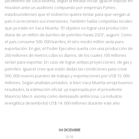
yacimiento de Vaca Muerta, según la mirada oficial. Iguacel expuso en
Houston ante un auditorio compuesto por empresas Pymes
estadounidenses que el Gobierno quiere tentar para que vengan al
país o acrecientes sus inversiones. También había compañías locales
que ya es
tán en Vaca Muerta. ”El objetivo es lograr una producción
diaria de un millón de barriles de petróleo hasta 2023”, auguró. Como
el país consume 500. 000
barriles, el otro medio millón sería para
exportación. En gas, el Poder Ejecutivo sueña con una producción de
260 millones de metros cúbicos diarios, de los cuales 100 millones
serían para exportar. En caso de lograr ambas proyecciones -de gas y
petróleo- Iguacel cree que están dadas las condiciones para crear
500. 000 nuevos puestos de trabajo y exportaciones por US$ 15. 000
millones. Según analistas privados, si bien Vaca Muerta arroja buenos
resultados, la estimación oficial -ya expresada por el presidente
Mauricio Macri- asoma como demasiado ambiciosa. La industria
energética desembolsó US$ 14. 000 millones durante este año.
04 DICIEMBRE
2018