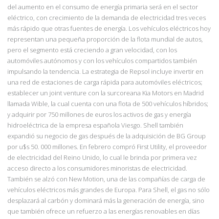
del aumento en el consumo de energía primaria será en el sector
eléctrico, con crecimiento de la demanda de electricidad tres veces
más rápido que otras fuentes de energía. Los vehículos eléctricos hoy
representan una pequeña proporción de la flota mundial de autos,
pero el segmento está creciendo a gran velocidad, con los
automóviles autónomos y con los vehículos compartidos también
impulsando la tendencia. La estrategia de Repsol incluye invertir en
una red de estaciones de carga rápida para automóviles eléctricos;
establecer un joint venture con la surcoreana Kia Motors en Madrid
llamada Wible, la cual cuenta con una flota de 500 vehículos híbridos;
y adquirir por 750 millones de euros los activos de gas y energía
hidroeléctrica de la empresa española Viesgo. Shell también
expandió su negocio de gas después de la adquisición de BG Group
por u$s 50. 000 millones. En febrero compró First Utility, el proveedor
de electricidad del Reino Unido, lo cual le brinda por primera vez
acceso directo a los consumidores minoristas de electricidad.
También se alzó con New Motion, una de las compañías de carga de
vehículos eléctricos más grandes de Europa. Para Shell, el gas no sólo
desplazará al carbón y dominará más la generación de energía, sino
que también ofrece un refuerzo a las energías renovables en días