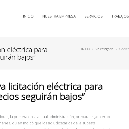
INICIO
NUESTRA EMPRESA
SERVICIOS
TRABAJOS
n eléctrica para
INICIO
›
Sin categoría
›
“Gobier
uirán bajos”
licitación eléctrica para
cios seguirán bajos”
doras, la primera en la actual administración, prepara el gobierno
iménez, quien indicó que los adjudicatarios de la subasta