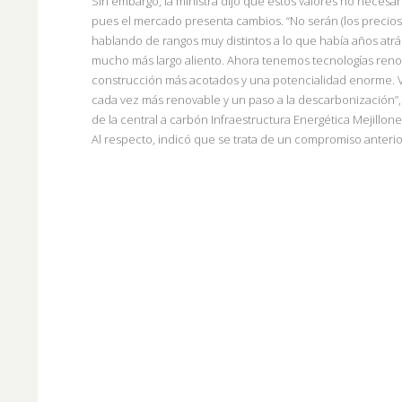
Sin embargo, la ministra dijo que estos valores no necesar
pues el mercado presenta cambios.
“No serán (los
precios
hablando de rangos muy distintos a lo que había años atrá
mucho más largo aliento. Ahora tenemos tecnologías renov
construcción más acotados y una potencialidad enorme. Ve
cada vez más renovable
y un paso a la descarbonización
de la central a carbón Infraestructura Energética Mejillo
Al respecto, indicó que se trata de un compromiso anterio