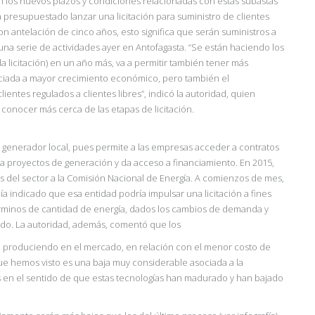
los nuevos plazos y condiciones relacionadas con estas subastas
tá presupuestado lanzar
una licitación para suministro de clientes
on antelación de cinco años, esto significa que serán suministros a
 una serie de actividades ayer en Antofa
gasta.
“Se están haciendo los
 licitación)
en un año más, va a permitir también tener más
ociada a mayor crecimiento económico, pero también el
ientes regulados a clientes libres”, indicó la autoridad, quien
 a conocer más cerca de las etapas de licitación.
e generador local, pues permite a las empresas acceder a contratos
iza proyectos de generación y da acceso a financiamiento. En 2015,
s del sector a la Comisión Nacional de Energía. A comienzos de mes,
ía indicado que esa entidad podría impulsar una licitación a fines
érminos de cantidad de energía, dados los cambios de demanda y
endo. La autoridad, además, comentó que los
tán produciendo en el mercado, en relación con el menor costo de
que
hemos visto es una baja muy considerable asociada a la
os en el sentido de que estas tecnologías han madurado y han bajado