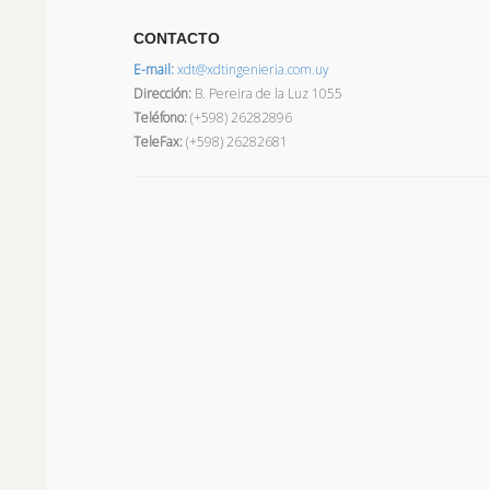
CONTACTO
E-mail:
xdt@xdtingenieria.com.uy
Dirección
:
B. Pereira de la Luz 1055
Teléfono:
(+598) 26282896
TeleFax:
(+598) 26282681