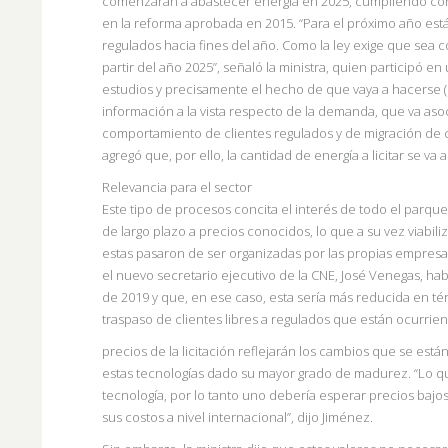
comenzarán a abastecer energía en 2025, cumpliendo con 
en la reforma aprobada en 2015.
“Para el próximo año es
regulados hacia fines del año. Como la ley exige que sea c
partir del año
2025”, señaló la ministra, quien participó en
estudios y precisamente el hecho de que vaya a hacerse (la
información a la vista respecto de la demanda, que va as
comportamiento de clientes
regulados y de migración de cl
agregó que, por ello, la cantidad de energía a licitar se va
Relevancia para el sector
Este tipo de procesos concita el interés de todo el parqu
de largo plazo a precios conocidos, lo que a su vez viabil
estas pasaron de ser organizadas por las propias empresa
el nuevo secretario ejecutivo de la CNE, José Venegas, hab
de 2019 y que, en ese caso, esta sería más reducida en t
traspaso de clientes libres a regulados que están ocurri
precios de la licitación reflejarán los cambios que se es
estas tecnologías dado su mayor grado de madurez.
“Lo 
tecnología, por lo tanto uno debería esperar precios baj
sus
costos a nivel internacional”, dijo Jiménez.