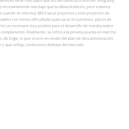
iamente serán más bajos que los del último proceso (ver infografía),
) necesariamente más bajo que la última licitación, pero estamos
s cuando se veía muy difícil sacar proyectos y eran proyectos de
ables con menos dificultades para sacar los permisos, plazos de
o un escenario muy positivo para el desarrollo de nuestra matriz
”, complementó.
Finalmente, se refirió a la próxima puesta en marcha
nes, de Engie, lo que ocurre en medio del plan de descarbonización.
r y que refleja condiciones distintas del mercado.