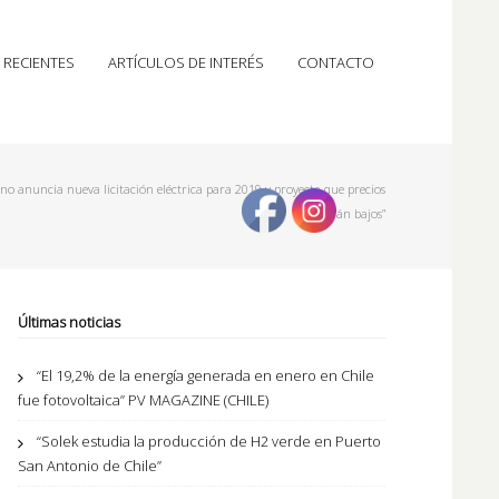
 RECIENTES
ARTÍCULOS DE INTERÉS
CONTACTO
no anuncia nueva licitación eléctrica para 2019 y proyecta que precios
seguirán bajos”
Últimas noticias
“El 19,2% de la energía generada en enero en Chile
fue fotovoltaica” PV MAGAZINE (CHILE)
“Solek estudia la producción de H2 verde en Puerto
San Antonio de Chile”