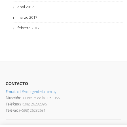
abril 2017
marzo 2017
febrero 2017
CONTACTO
E-mail:
xdt@xdtingenieria.com.uy
Dirección
:
B. Pereira de la Luz 1055
Teléfono:
(+598) 26282896
TeleFax:
(+598) 26282681