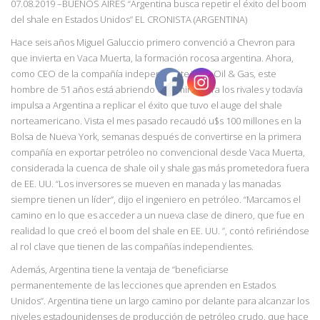
07.08.2019
–BUENOS AIRES “
Argentina busca repetir el éxito del boom
del shale en Estados Unidos
” EL CRONISTA (ARGENTINA)
Hace seis años Miguel Galuccio primero convenció a Chevron para
que invierta en Vaca Muerta, la formación rocosa argentina. Ahora,
como CEO de la compañía independiente Vista Oil & Gas, este
hombre de 51 años está abriendo el camino para los rivales y todavía
impulsa a Argentina a replicar el éxito que tuvo el auge del shale
norteamericano. Vista el mes pasado recaudó u$s 100 millones en la
Bolsa de Nueva York, semanas después de convertirse en la primera
compañía en exportar petróleo no convencional desde Vaca Muerta,
considerada la cuenca de shale oil y shale gas más prometedora fuera
de EE. UU. “Los inversores se mueven en manada y las manadas
siempre tienen un líder”, dijo el ingeniero en petróleo. “Marcamos el
camino en lo que es accede
r a un nueva clase de dinero, que fue en
realidad lo que creó el boom del shale en EE. UU. ”, contó refiriéndose
al
rol clave que tienen de las compañías independientes.
Además, Argentina tiene la ventaja de “beneficiarse
permanentemente de las lecciones
que
aprenden en Estados
Unidos”. Argentina tiene un largo camino por delante para alcanzar los
niveles estadounidenses de producción de petróleo crudo, que hace