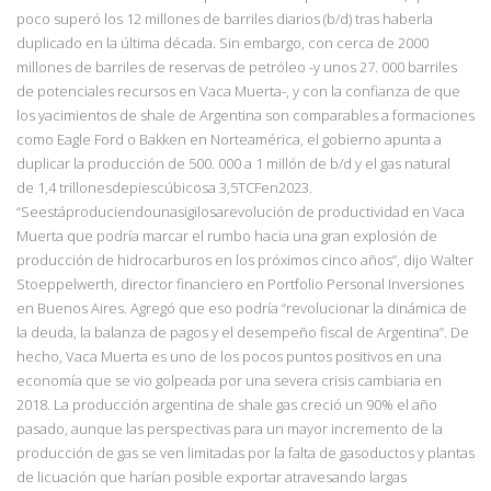
poco superó los 12 millones de barriles diarios (b/d) tras haberla
duplicado en la última década. Sin embargo, con cerca de 2000
millones de barriles de reservas de petróleo -y unos 27. 000 barriles
de potenciales recursos en Vaca Muerta-, y con la confianza de que
los yacimientos de shale de Argentina son comparables a formaciones
como Eagle Ford o Bakken en Norteamérica, el gobierno apunta a
duplicar la producción de 500. 000 a 1 millón de b/d y el gas natural
de
1,4 trillonesdepiescúbicosa 3,5TCFen2023.
“Seestáproduciendounasigilosarevolución
de productividad en Vaca
Muerta que podría marcar el rumbo hacia una gran explosión de
producción de hidrocarburos en los próximos cinco años”, dijo Walter
Stoeppelwerth,
director financiero en Portfolio Personal Inversiones
en Buenos Aires. Agregó que eso
podría “revolucionar la dinámica de
la deuda, la balanza de pagos y el desempeño fiscal de
Argentina”. De
hecho, Vaca Muerta es uno de los pocos puntos positivos en una
economía
que se vio golpeada por una severa crisis cambiaria en
2018. La producción argentina de shale gas creció un 90% el año
pasado, aunque las perspectivas para un mayor incremento de la
producción de gas se ven limitadas por la falta de gasoductos y plantas
de licuación que harían posible exportar atravesando largas