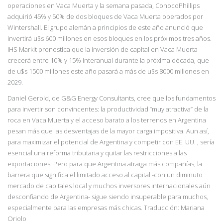
operaciones en Vaca Muerta y la semana pasada, ConocoPhillips
adquirió 45% y 50% de dos bloques de Vaca Muerta operados por
Wintershall. El grupo alemán a principios de este año anunció que
invertirá u$s 600 millones en esos bloques en los próximos tres años.
IHS Markit pronostica que la inversión de capital en Vaca Muerta
crecerá entre 10% y 15% interanual durante la próxima década, que
de u$s 1500 millones este año pasará a más de u$s 8000 millones en
2029.
Daniel Gerold, de G&G Energy Consultants, cree que los fundamentos
para invertir son convincentes: la prod
uctividad “muy atractiva” de la
roca en Vaca Muerta y el acceso barato
a los terrenos en Argentina
pesan más que las desventajas de la mayor carga impositiva. Aun así,
para maximizar el potencial de Argentina y competir con EE. UU. , sería
esencial una reforma tributaria y quitar las restricciones a las
exportaciones. Pero para que Argentina atraiga más compañías, la
barrera que significa el limitado acceso al capital -con un diminuto
mercado de capitales local y muchos inversores internacionales aún
desconfiando de Argentina- sigue siendo insuperable para muchos,
especialmente para las empresas más chicas. Traducción: Mariana
Oriolo