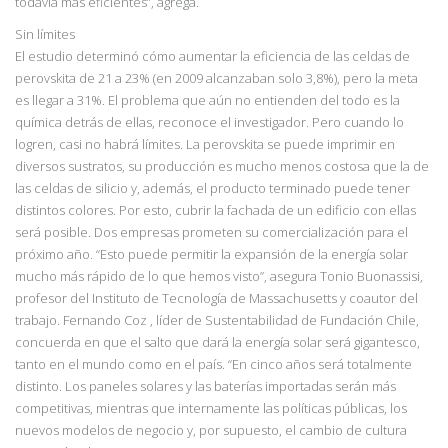
todavía más eficientes”, agrega.
Sin límites
El estudio determinó cómo aumentar la eficiencia de las celdas de
perovskita de 21 a 23% (en 2009 alcanzaban solo 3,8%), pero la meta
es llegar a 31%. El problema que aún no entienden del todo es la
química detrás de ellas, reconoce el investigador. Pero cuando lo
logren, casi no habrá límites. La perovskita se puede imprimir en
diversos sustratos, su producción es mucho menos costosa que la de
las celdas de silicio y, además, el producto terminado puede tener
distintos colores. Por esto, cubrir la fachada de un edificio con ellas
será posible. Dos empresas prometen su comercialización para el
próximo año. “Esto puede permitir la expansión de la energía solar
mucho más rápido de lo que hemos visto”, asegura
Tonio Buonassisi,
profesor del Instituto de Tecnología de Massachusetts y coautor del
trabajo. Fernando Coz , líder de Sustentabilidad de Fundación Chile,
concuerda en que el
salto que dará la energía solar será gigantesco,
tanto en el mundo como en el país. “En cinco
años será totalmente
distinto. Los paneles solares y las baterías importadas serán más
competitivas, mientras que internamente las políticas públicas, los
nuevos modelos de
negocio y, por supuesto, el cambio de cultura