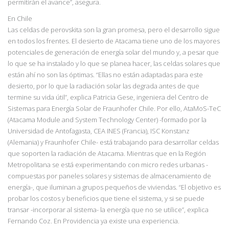
permitirán el avance”, asegura.
En Chile
Las celdas de perovskita son la gran promesa, pero el desarrollo sigue
en todos los frentes. El desierto de Atacama tiene uno de los mayores
potenciales de generación de energía solar del mundo y, a pesar que
lo que se ha instalado y lo que se planea hacer, las celdas solares que
están ahí no son las óptimas.
“Ellas no están adaptadas para este
desierto, por lo que la
rad
iación solar las degrada antes de que
termine su vida útil”, explica Patricia Gese, ingeniera
del Centro de
Sistemas para Energía Solar de Fraunhofer Chile. Por ello, AtaMoS-TeC
(Atacama Module and System Technology Center) -formado por la
Universidad de Antofagasta, CEA INES (Francia), ISC Konstanz
(Alemania) y Fraunhofer Chile- está trabajando para desarrollar celdas
que soporten la radiación de Atacama. Mientras que en la Región
Metropolitana se está experimentando con micro redes urbanas -
compuestas por paneles solares y sistemas de almacenamiento de
energía-, que iluminan a grupos pequeños
de viviendas. “El objetivo es
probar los costos y beneficios que tiene el sistema, y si se puede
transar -incorporar al sistema-
la energía que no se utilice”, expli
ca
Fernando Coz. En Providencia ya existe una experiencia.