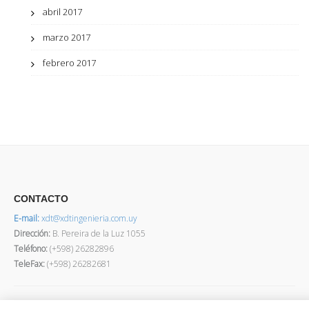
abril 2017
marzo 2017
febrero 2017
CONTACTO
E-mail:
xdt@xdtingenieria.com.uy
Dirección
:
B. Pereira de la Luz 1055
Teléfono:
(+598) 26282896
TeleFax:
(+598) 26282681