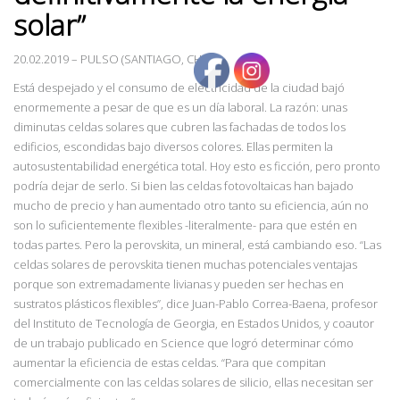
solar”
20.02.2019
–
PULSO (SANTIAGO, CHILE)
Está despejado y el consumo de electricidad de la ciudad bajó
enormemente a pesar de que es un día laboral. La razón: unas
diminutas celdas solares que cubren las fachadas de todos los
edificios, escondidas bajo diversos colores. Ellas permiten la
autosustentabilidad energética total. Hoy esto es ficción, pero pronto
podría dejar de serlo. Si bien las celdas fotovoltaicas han bajado
mucho de precio y han aumentado otro tanto su eficiencia, aún no
son lo suficientemente flexibles -literalmente- para que estén en
todas partes. Pero la perovskita, un mineral, está cambiando eso.
“Las
celdas solares de perovskita tienen muchas
potenciales ventajas
porque son extremadamente livianas y pueden ser hechas en
sustratos
plásticos flexibles”, dice Juan
-Pablo Correa-Baena, profesor
del Instituto de Tecnología de Georgia, en Estados Unidos, y coautor
de un trabajo publicado en Science que logró determinar cómo
aumentar
la eficiencia de estas celdas. “Para que compitan
comercialmente con las celdas solares de silicio, ellas necesitan ser