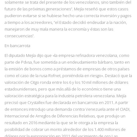
solamente se trata del presente de los venezolanos, sino también del
futuro de las próximas
generaciones”
. Mejía reseñó que estos casos
pudieron evitarse si se hubiese hecho una
correcta inversión y pagos
a tiempo a los acreedores, “el Estado decidió en
deudar a la nación,
manejaron de muy mala manera la economía y éstas son las
consecuencias”.
En bancarrota
El diputado Mejía dijo que «la empresa refinadora venezolana, como
parte de Pdvsa, fue sometida a un endeudamiento bárbaro, tanto en
la emisión de bonos como a préstamos de empresas de otros países
como el caso de la rusa Rofnet, poniéndola en riesgo». Destacó que la
valoración de Citgo ronda entre los 6 y los 10 mil millones de dólares
estadounidenses, pero que más allá de lo económico tiene una
valoración estratégica para la industria petrolera venezolana. Mejía
precisó que Crystallex fue declarada en bancarrota en 2011. A partir
de entonces introdujo una demanda contra Venezuela ante el CIADI,
Internacional de Arreglos de Diferencias Relativas, que produjo un
resultado en 2016 mediante la que se le otorga a la empresa la
posibilidad de cobrar un monto alrededor de los 1.400 millones de
dólares por la expropiación en 2011 del yacimiento de oro Las