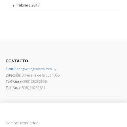
febrero 2017
CONTACTO
E-mail:
xdt@xdtingenieria.com.uy
Dirección
:
B. Pereira de la Luz 1055
Teléfono:
(+598) 26282896
TeleFax:
(+598) 26282681
Nombre (requerido)