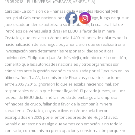
15.08.2018
–
EL UNIVERSAL (CARACAS, VENEZUELA)
Caracas.- La comisión de Finanzas de la Asamblea Nacional (AN)
inculpó al Gobierno nacional por la pérdida de Citgo, luego de que un
juez estadounidense autorizara su incautación, la cual era filial de
Petróleos de Venezuela (Pdvsa) en EEUU, a favor de la minera
Crystallex, que reclama a Venezuela 1.400 millones de dólares por la
nacionalización de sus negocios y anunciaron que se realizará una
investigación para determinar las responsabilidades políticas
individuales. El diputado Juan Andrés Mejía, miembro de la comisión,
comentó que las autoridades nacionales y otros organismos son
cómplices ante la
gestión económica realizada por el Ejecutivo en los
últimos años. “La AN, la comisión de
Finanzas y otras instituciones
entre 2005 y 2015, ignoraron lo que se estaba haciendo mal,
son
responsables de a lo que hemos llegado”.
El pasado jueves, un juez
federal de EEUU dictaminó la medida de embargo a la empresa
refinadora de crudo, fallando a favor de la compañía minera
canadiense Crystallex, cuyos activos en Venezuela fueron
expropiados en 2008 por el entonces presidente Hugo Chávez.
Señaló que “esto no es algo que vemos con
emoción, sino todo lo
contrario, con muchísima preocupación y consternación porque no