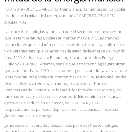
16.07.2019
–BUENOS AIRES: “
En treinta años, las fuentes eólica y solar
producirán la mitad de la energía mundial
”
BAE (BUENOS AIRES –
ARGENTINA)
Las nuevas tecnologías garantizan que el sector contribuya a evitar
que las temperaturas globales aumenten más de 2°C Las grandes
reducciones que se darán en los costos de la tecnología eólica, solar
y de baterías hará que generen casi la mitad de la energía del mundo
para 2050. Así lo proyectó Bloomberg en un nuevo New Energy
Outlook 2019 (NEO). Además, señala que estas tecnologías garantizan
que, al menos hasta 2030, el sector
energético contribuya a evitar que
las temperaturas globales aumenten más de 2°C. “Nuestro
análisis del
sistema eléctrico refuerza un mensaje clave de las Nuevas
Perspectivas de Energía: que los módulos fotovoltaicos solares, las
turbinas eólicas y las baterías de iones de litio continúan en curvas
agresivas de reducción de costos, del 28%, 14% y 18%
respectivamente, por cada duplicación en la capacidad instalada
global. Para 2030, la energía
generada o almacenada y despachada por estas tres tecnologías
reducirá la electricidad generada por las plantas de carbón y gas