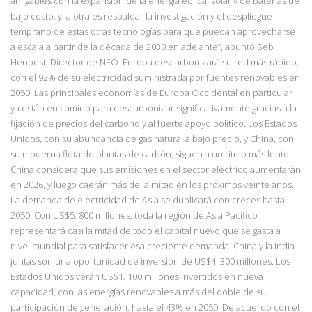
amigables con la expansión de la energía eólica, solar y de baterías de
bajo costo; y la otra es respaldar la investigación y el despliegue
temprano de estas otras tecnologías para que puedan aprovecharse
a escala a partir de la
década de 2030 en adelante”, apuntó Seb
Henbest, Director de NEO. Europa descarbonizará
su red más rápido,
con el 92% de su electricidad suministrada por fuentes renovables en
2050. Las principales economías de Europa Occidental en particular
ya están en camino para descarbonizar significativamente gracias a la
fijación de precios del carbono y al fuerte apoyo político. Los Estados
Unidos, con su abundancia de gas natural a bajo precio, y China, con
su moderna flota de plantas de carbón, siguen a un ritmo más lento.
China considera que sus emisiones en el sector eléctrico aumentarán
en 2026, y luego caerán más de la mitad en los próximos veinte años.
La demanda de electricidad de Asia se duplicará con creces hasta
2050. Con US$5. 800 millones, toda la región de Asia Pacífico
representará casi la mitad de todo el capital nuevo que se gasta a
nivel mundial para satisfacer esa creciente demanda. China y la India
juntas son una oportunidad de inversión de US$4. 300 millones. Los
Estados Unidos verán US$1. 100 millones invertidos en nueva
capacidad, con las energías renovables a más del doble de su
participación de generación, hasta el 43% en 2050. De acuerdo con el