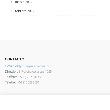
marzo 2017
febrero 2017
CONTACTO
E-mail:
xdt@xdtingenieria.com.uy
Dirección
:
B. Pereira de la Luz 1055
Teléfono:
(+598) 26282896
TeleFax:
(+598) 26282681