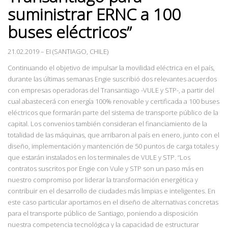
suministrar ERNC a 100
buses eléctricos”
21.02.2019
–
EI (SANTIAGO, CHILE)
Continuando el objetivo de impulsar la movilidad eléctrica en el país,
durante las últimas semanas Engie suscribió dos relevantes acuerdos
con empresas operadoras del Transantiago -VULE y STP-, a partir del
cual abastecerá con energía 100% renovable y certificada a 100 buses
eléctricos que formarán parte del sistema de transporte público de la
capital. Los convenios también consideran el financiamiento de la
totalidad de las máquinas, que arribaron al país en enero, junto con el
diseño, implementación y mantención de 50 puntos de carga totales y
que estarán instalados en los terminales de VULE y STP.
“Los
contratos
suscritos por Engie con Vule y STP son un paso más en
nuestro compromiso por liderar la transformación energética y
contribuir en el desarrollo de ciudades más limpias e inteligentes. En
este caso particular aportamos en el diseño de alternativas concretas
para el transporte público de Santiago, poniendo a disposición
nuestra competencia tecnológica y la capacidad de estructurar