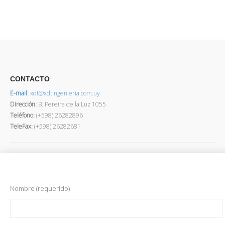
CONTACTO
E-mail:
xdt@xdtingenieria.com.uy
Dirección
:
B. Pereira de la Luz 1055
Teléfono:
(+598) 26282896
TeleFax:
(+598) 26282681
Nombre (requerido)