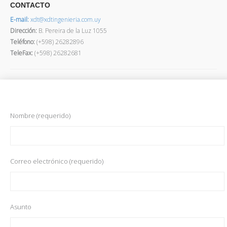
CONTACTO
E-mail:
xdt@xdtingenieria.com.uy
Dirección
:
B. Pereira de la Luz 1055
Teléfono:
(+598) 26282896
TeleFax:
(+598) 26282681
Nombre (requerido)
Correo electrónico (requerido)
Asunto