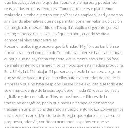
que los trabajadores no queden fuera de la empresa y puedan ser
reasignados en otras centrales.
“Como parte de este plan hemos
realizado un trabajo interno con políticas de empleabilidad y estamos
analizando alternativas
que nos permitan poner en valor la ubicación
estratégica de nuestro sitio en Tocopilla”,
explicó el gerente general
de Engie Energía Chile, Axel Levêque en abril, cuando se dio a
conocer el plan.
Más centrales
Posterior a ello, Engie espera que la Unidad 14 y 15, que también se
encuentran en el complejo de Tocopilla, también se han clausuradas,
aunque aún no hay fecha concreta. Actualmente están en una fase
de análisis interno para medir los cambios que esta medida producirá.
En la U14 y la U15 trabajan 51 personas, y desde la francesa aseguran
que se debe hacer un plan con ellos para mantenerlos dentro de la
empresa y que no haya despidos. Desde Engie explican que todo esto
se enmarca dentro de la estrategia denominada 3D:
descarbonizar,
digitalizar y descentralizar. “Nos propusimos ser líderes de la
transición
energética, por lo que hace un tiempo comenzamos a
trabajar en un plan considerando a
nuestro entorno (…). Conversamos
esta decisión con el Ministerio de Energía, que valoró la
iniciativa. La
propuesta, además, considera mantener los paños en que se