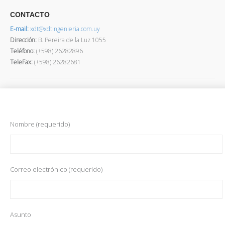
CONTACTO
E-mail:
xdt@xdtingenieria.com.uy
Dirección
:
B. Pereira de la Luz 1055
Teléfono:
(+598) 26282896
TeleFax:
(+598) 26282681
Nombre (requerido)
Correo electrónico (requerido)
Asunto