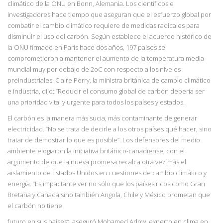
climático de la ONU en Bonn, Alemania. Los científicos e
investigadores hace tiempo que aseguran que el esfuerzo global por
combatir el cambio climático requiere de medidas radicales para
disminuir el uso del carbón. Según establece el acuerdo histórico de
la ONU firmado en París hace dos años, 197 países se
comprometieron a mantener el aumento de la temperatura media
mundial muy por debajo de 2oC con respecto a los niveles
preindustriales. Claire Perry, la ministra británica de cambio climático
e industria
, dijo: “Reducir el consumo
global de carbón debería ser
una prioridad vital y urgente para todos los países y estados.
El carbón es la manera más sucia, más contaminante de generar
electricidad. “No se trata de
decirle a los otros países qué hacer, sino
tratar de demostrar lo que es posible”.
Los defensores del medio
ambiente elogiaron la iniciativa británico-canadiense, con el
argumento de que la nueva promesa recalca otra vez más el
aislamiento de Estados Unidos en cuestiones de cambio climático y
ene
rgía. “Es impactante ver no sólo que los países ricos como Gran
Bretaña y Canadá sino también Angola, Chile y México prometan que
el carbón no tiene
futuro en sus países”, aseguró Mohamed Adow, experto en clima en