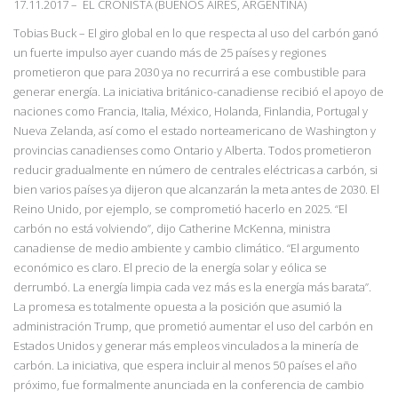
17.11.2017
–
EL CRONISTA (BUENOS AIRES, ARGENTINA)
Tobias Buck – El giro global en lo que respecta al uso del carbón ganó
un fuerte impulso ayer cuando más de 25 países y regiones
prometieron que para 2030 ya no recurrirá a ese combustible para
generar energía. La iniciativa británico-canadiense recibió el apoyo de
naciones como Francia, Italia, México, Holanda, Finlandia, Portugal y
Nueva Zelanda, así como el estado norteamericano de Washington y
provincias canadienses como Ontario y Alberta. Todos prometieron
reducir gradualmente en número de centrales eléctricas a carbón, si
bien varios países ya dijeron que alcanzarán la meta antes de 2030. El
Reino Unido, por ejemplo, se comprometió hacerlo en 2025.
“El
carbón no está volviendo”, dijo Catherine
McKenna, ministra
canadiense
de medio ambiente y cambio climático. “El argumento
económico es claro. El precio de la energía solar y eólica se
derrumbó. La energía limpia
cada vez más es la energía más barata”.
La promesa es totalmente opuesta a la posición que asumió la
administración Trump, que prometió aumentar el uso del carbón en
Estados Unidos y generar más empleos vinculados a la minería de
carbón. La iniciativa, que espera incluir al menos 50 países el año
próximo, fue formalmente anunciada en la conferencia de cambio