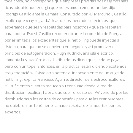
toda costa, no corresponde que empresas privadas nos hagamos más
ricas adquiriendo energía que no estamos remunerando», dijo
Rodrigo Castillo ante la Cámara. Consultado por «El Mercurio», Castillo
explica que «hay reglas básicas de los mercados eléctricos, que
esperamos que sean respetadas para nosotros y que se respeten
para todos». Eso sí, Castillo recomendó ante la comisión de Energía
poner límites a los excedentes que el net billing puede inyectar al
sistema, para que no se convierta en negocio y así promover el
principio de autogeneración. Hugh Rudnick, analista eléctrico,
comenta la
situación: «Las distribuidoras dicen que se debe pagar,
pero con un tope. Entonces, en la práctica, están diciendo acotemos
esa generación». Existe otro potencial inconveniente de un auge del
net billing , explica Francisco Aguirre, director de Electroconsultores.
«Si suficientes clientes reducen su consumo desde la red de
distribución -explica-, habría que subir el costo del kW vendido por las
distribuidoras o los costos de conexión» para que las distribuidoras
no quiebren, un fenómeno llamado «espiral de la muerte» por los
expertos.