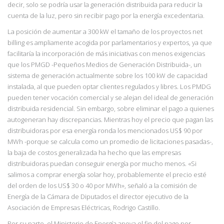
decir, solo se podría usar la generación distribuida para reducir la
cuenta de la luz, pero sin recibir pago por la energía excedentaria.
La posición de aumentar a 300 kW el tamaño de los proyectos net
billing es ampliamente acogida por parlamentarios y expertos, ya que
facilitaría la incorporación de más iniciativas con menos exigencias
que los PMGD -Pequeños Medios de Generación Distribuida-, un
sistema de generación actualmente sobre los 100 kW de capacidad
instalada, al que pueden optar clientes regulados y libres. Los PMDG
pueden tener vocación comercial y se alejan del
ideal de generación
distribuida residencial. Sin embargo, sobre eliminar el pago a quienes
autogeneran hay discrepancias. Mientras hoy el precio que pagan las
distribuidoras por esa energía ronda los mencionados US$ 90 por
MWh -porque se calcula como un promedio de licitaciones pasadas-,
la baja de costos generalizada ha hecho que las empresas
distribuidoras puedan conseguir energía por mucho menos. «Si
salimos a comprar energía solar hoy, probablemente el precio esté
del orden de los US$ 30 o 40 por MWh», señaló a la comisión de
Energía de la Cámara de Diputados el director ejecutivo de la
Asociación de Empresas Eléctricas, Rodrigo Castillo.
Por su parte, el Ministerio de Energía apoya el fin del pago por