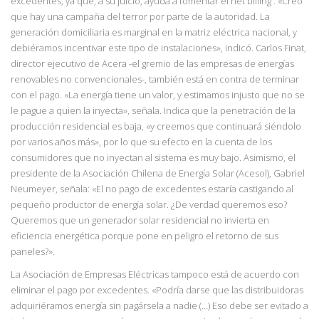
excedentes, ya que, a su juicio, ayuda a fomentar el net billing . «Creo
que hay una campaña del terror por parte de la autoridad. La
generación domiciliaria es marginal en la matriz eléctrica nacional, y
debiéramos incentivar este tipo de instalaciones», indicó. Carlos Finat,
director ejecutivo de Acera -el gremio de las empresas de energías
renovables no convencionales-, también está en contra de terminar
con el pago. «La energía tiene un valor, y estimamos injusto que no se
le pague a quien la inyecta», señala. Indica que la penetración de la
producción residencial es baja, «y creemos que continuará siéndolo
por varios años más», por lo que su efecto en la cuenta de los
consumidores que no inyectan al sistema es muy bajo. Asimismo, el
presidente de la Asociación Chilena de Energía Solar (Acesol), Gabriel
Neumeyer, señala: «El no pago de excedentes estaría castigando al
pequeño productor de energía solar. ¿De verdad queremos eso?
Queremos que un generador solar residencial no invierta en
eficiencia energética porque pone en peligro el retorno de sus
paneles?».
La Asociación de Empresas Eléctricas tampoco está de acuerdo con
eliminar el pago por excedentes. «Podría darse que las distribuidoras
adquiriéramos energía sin pagársela a nadie (…) Eso debe ser evitado a