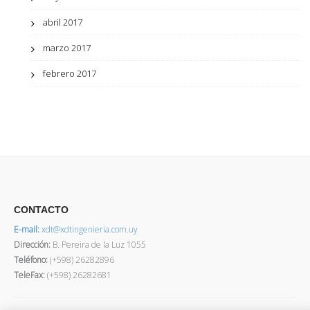
abril 2017
marzo 2017
febrero 2017
CONTACTO
E-mail:
xdt@xdtingenieria.com.uy
Dirección
:
B. Pereira de la Luz 1055
Teléfono:
(+598) 26282896
TeleFax:
(+598) 26282681