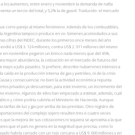
 a los aumentos, entre enero y noviembre la demanda de nafta
nta un tercio del total, y 5,2% la de gasoil. Traducido: el mercado
que corre parejo al mismo fenómeno. Además de los combustibles,
ue la Argentina tampoco produce en vo- lúmenes acomodados a sus
s cifras del INDEC, durante los primeros once meses del año
cendió a US$ 3. 124 millones, contra US$ 2. 911 millones del mismo
ro en noviembre pegaron un brinco nada menos que del 45%,
 Para mayor abundancia, la cotización en el mercado de futuros del
 mayo a julio pasados. Si prefiere, describe nubarrones intensos a
 caída en la producción interna de gas y petróleo, ni de la crisis
a. Causa y consecuencia: no bien la actividad económica repunta
rtos privados ya descuentan, para este invierno, un incremento del
imo invierno. Algunos de ellos han empezado a estimar, además, cuál
rgético y cómo podría cubrirla el Ministerio de Hacienda. Aunque
tarifas de luz y gas por arriba de las previstas. Otro registro de
exportaciones del complejo sojero resulten tres o cuatro veces
 que la mejora de sus cotizaciones ni siquiera se aproxima a la que
ares que el país no genera en la magnitud que precisa, como lo
asado habría cerrado con un rojo cercano a US$ 9. 000 millones y en