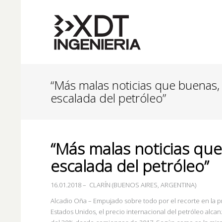
“Más malas noticias que buenas, 
escalada del petróleo”
“Más malas noticias que
escalada del petróleo”
16.01.2018
–
CLARÍN (BUENOS AIRES, ARGENTINA)
Alcadio Oña – Empujado sobre todo por el recorte en la 
Estados Unidos, el precio internacional del petróleo alcanz