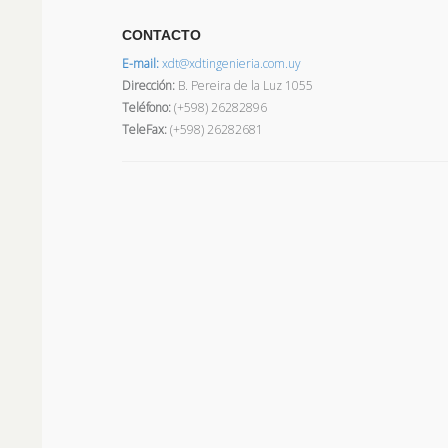
CONTACTO
E-mail:
xdt@xdtingenieria.com.uy
Dirección
:
B. Pereira de la Luz 1055
Teléfono:
(+598) 26282896
TeleFax:
(+598) 26282681