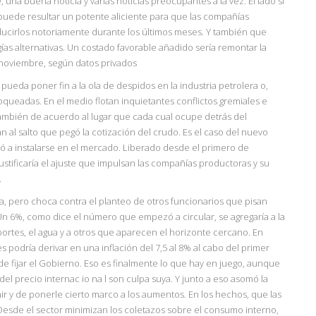
na buena noticia y varias noticias preocupantes a la vez. El lado si
s puede resultar un potente aliciente para que las compañías
ucirlos notoriamente durante los últimos meses. Y también que
as alternativas. Un costado favorable añadido sería remontar la
 noviembre, según datos privados
pueda poner fin a la ola de despidos en la industria petrolera o,
oqueadas. En el medio flotan inquietantes conflictos gremiales e
ambién de acuerdo al lugar que cada cual ocupe detrás del
 al salto que pegó la cotización del crudo. Es el caso del nuevo
 a instalarse en el mercado. Liberado desde el primero de
ustificaría el ajuste que impulsan las compañías productoras y su
.
ida, pero choca contra el planteo de otros funcionarios que pisan
 Un 6%, como dice el número que empezó a circular, se agregaría a la
sportes, el agua y a otros que aparecen el horizonte cercano. En
s podría derivar en una inflación del 7,5 al 8% al cabo del primer
de fijar el Gobierno. Eso es finalmente lo que hay en juego, aunque
del precio internac io na l son culpa suya. Y junto a eso asomó la
nir y de ponerle cierto marco a los aumentos. En los hechos, que las
esde el sector minimizan los coletazos sobre el consumo interno,