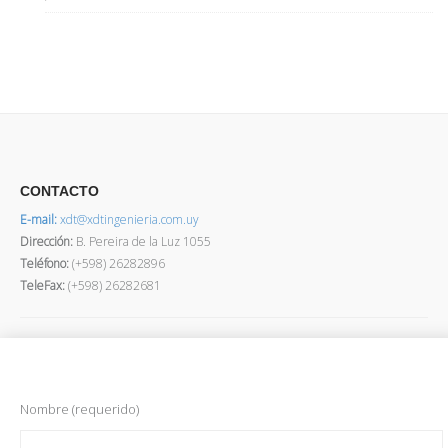
CONTACTO
E-mail:
xdt@xdtingenieria.com.uy
Dirección
:
B. Pereira de la Luz 1055
Teléfono:
(+598) 26282896
TeleFax:
(+598) 26282681
Nombre (requerido)