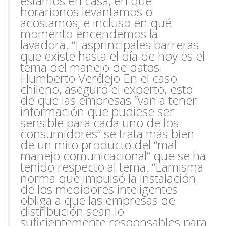
estamos en casa, en qué
horario
nos levantamos o
acostamos, e incluso en qué
momento encendemos la
lavadora. “Las
principales barreras
que existe hasta el día de hoy es el
tema del manejo de datos
Humberto
Verdejo En el caso
chileno, aseguró el experto, esto
de que las empresas “van a tener
información que pudiese ser
sensible para cada uno de los
consumidores” se trata más bien
de un mito producto del “mal
manejo comunicacional” que se ha
tenido respecto al tema. “La
misma
norma que impulsó la instalación
de los medidores inteligentes
obliga a que las empresas de
distribución sean lo
suficientemente responsables para