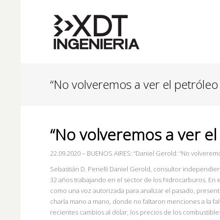
“No volveremos a ver el petróle
“No volveremos a ver el
22.09.2020 – BUENOS AIRES: “Daniel Gerold: “No volverem
Sebastián D. Penelli Daniel Gerold, consultor independien
32 años trabajando en el sector de los hidrocarburos. En
como una voz autorizada para analizar el pasado, present
charla mano a mano, donde no faltaron menciones a la falt
recientes cambios al dólar, los precios de los combustibles, 