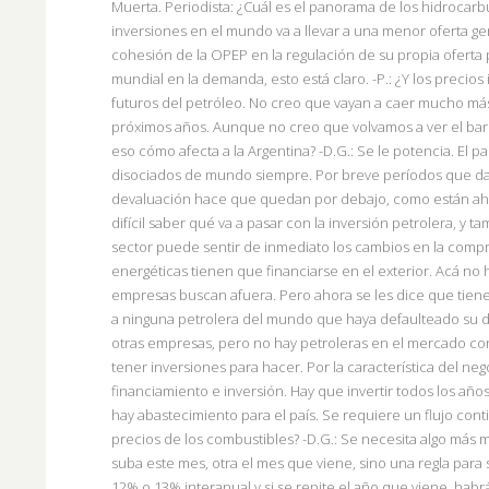
Muerta. Periodista: ¿Cuál es el panorama de los hidrocarbu
inversiones en el mundo va a llevar a una menor oferta g
cohesión de la OPEP en la regulación de su propia oferta
mundial en la demanda, esto está claro. -P.: ¿Y los precio
futuros del petróleo. No creo que vayan a caer mucho más,
próximos años. Aunque no creo que volvamos a ver el barr
eso cómo afecta a la Argentina? -D.G.: Se le potencia. El p
disociados de mundo siempre. Por breve períodos que da 
devaluación hace que quedan por debajo, como están aho
difícil saber qué va a pasar con la inversión petrolera, y t
sector puede sentir de inmediato los cambios en la compra 
energéticas tienen que financiarse en el exterior. Acá no h
empresas buscan afuera. Pero ahora se les dice que tien
a ninguna petrolera del mundo que haya defaulteado su d
otras empresas, pero no hay petroleras en el mercado con 
tener inversiones para hacer. Por la característica del n
financiamiento e inversión. Hay que invertir todos los años
hay abastecimiento para el país. Se requiere un flujo conti
precios de los combustibles? -D.G.: Se necesita algo más 
suba este mes, otra el mes que viene, sino una regla para 
12% o 13% interanual y si se repite el año que viene, hab