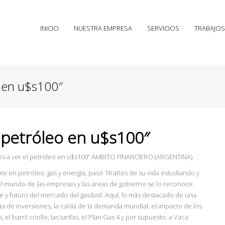
INICIO
NUESTRA EMPRESA
SERVICIOS
TRABAJOS
o en u$s100″
 petróleo en u$s100″
os a ver el petróleo en u$s100” ÁMBITO FINANCIERO (ARGENTINA)
te en petróleo, gas y energía, pasó 18 años de su vida estudiando y
 el mundo de las empresas y las áreas de gobierno se lo reconoce
e y futuro del mercado del gas&oil. Aquí, lo más destacado de una
a de inversiones, la caída de la demanda mundial, el impacto de los
el barril criollo, las tarifas, el Plan Gas 4 y por supuesto, a Vaca