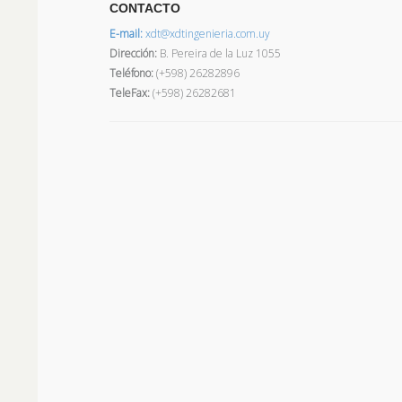
CONTACTO
E-mail:
xdt@xdtingenieria.com.uy
Dirección
:
B. Pereira de la Luz 1055
Teléfono:
(+598) 26282896
TeleFax:
(+598) 26282681