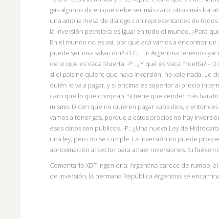
gas algunos dicen que debe ser más caro, otros más barato
una amplia mesa de diálogo con representantes de todos los
la inversión petrolera es igual en todo el mundo. ¿Para 
En el mundo no es así, por qué acá vamos a encontrar un 
puede ser una salvación? -D.G.: En Argentina tenemos yac
de lo que es Vaca Muerta. -P.: ¿Y qué es Vaca muerta? – D.
si el país no quiere que haya inversión, no vale nada. Lo del
quién lo va a pagar, y si encima es superior al precio in
caro que lo que compran. Si tiene que vender más barato q
mismo. Dicen que no quieren pagar subsidios, y entonces t
vamos a tener gas, porque a estos precios no hay inversi
esos datos son públicos. -P.: ¿Una nueva Ley de Hidrocarb
una ley, pero no se cumple. La inversión no puede prospe
aproximación al sector para atraer inversiones. Si fuésemo
Comentario XDT Ingenieria: Argentina carece de rumbo, a
de inversión, la hermana República Argentina se encamin