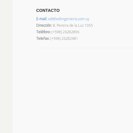
CONTACTO
E-mail:
xdt@xdtingenieria.com.uy
Dirección
:
B. Pereira de la Luz 1055
Teléfono:
(+598) 26282896
TeleFax:
(+598) 26282681