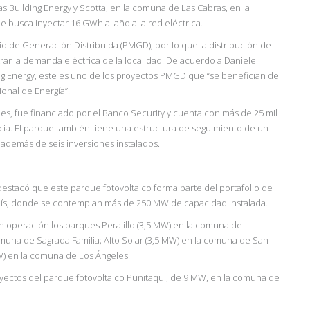
as Building Energy y Scotta, en la comuna de Las Cabras, en la
de busca inyectar 16 GWh al año a la red
eléctrica.
io de Generación Distribuida (PMGD), por lo que la distribución de
rar la demanda eléctrica de la localidad. De acuerdo a Daniele
ng Energy, este es uno de los proyectos
PMGD que “se benefician de
ional de Energía”.
es, fue financiado por el Banco Security y cuenta con más de 25 mil
cia. El parque también tiene una estructura de seguimiento de un
 además de seis inversiones instalados.
estacó que este parque fotovoltaico forma parte del portafolio de
país, donde se contemplan más de 250 MW de capacidad instalada.
n operación los parques Peralillo (3,5 MW) en la comuna de
comuna de Sagrada Familia; Alto Solar (3,5 MW) en la comuna de San
MW) en la comuna de Los Ángeles.
yectos del parque fotovoltaico Punitaqui, de 9 MW, en la comuna de