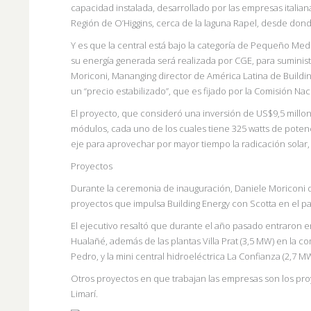
capacidad instalada, desarrollado por las empresas italian
Región de
O’Higgins, cerca de la laguna Rapel, desde don
Y es que la central está bajo la categoría de Pequeño Med
su energía generada será realizada por CGE, para suminist
Moriconi, Mananging director de América Latina de Buildi
un “precio estabilizado”, que es fijado por la Comisión Nac
El proyecto, que consideró una inversión de US$9,5 millon
módulos, cada uno de los cuales tiene 325 watts de poten
eje para aprovechar por mayor tiempo la radicación solar,
Proyectos
Durante la ceremonia de inauguración, Daniele Moriconi d
proyectos que impulsa Building Energy con Scotta en el 
El ejecutivo resaltó que durante el año pasado entraron e
Hualañé, además de las plantas Villa Prat (3,5 MW) en la 
Pedro, y la mini central hidroeléctrica La Confianza (2,7 
Otros proyectos en que trabajan las empresas son los pro
Limarí.