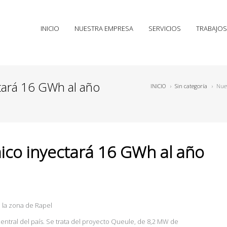
INICIO
NUESTRA EMPRESA
SERVICIOS
TRABAJOS
tará 16 GWh al año
INICIO
›
Sin categoría
›
Nuev
ico inyectará 16 GWh al año
 la zona de Rapel
ntral del país. Se trata del proyecto Queule, de 8,2 MW de