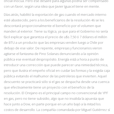
oficial inocua. Pero ese desaire para algunas podría ser compensado
con un favor, según una idea que Javier Iguacel tiene en mente.
Días atrás, habilitó la exportación de gas cuando el mercado interno
esté abastecido, pero a los beneficiarios de la resolución 46 se les
descontará proporcionalmente el beneficio por el volumen que
manden al exterior. Tiene su lógica, ya que para el Gobierno no sería
fácil explicar que garantiza el precio de u$s 7,50 ó 7 dólares el millón
de BTU a un producto que las empresas venden luego a Chile por
debajo de ese valor. De repente, empresas y funcionarios vieron
agitarse el fantasma de Pino Solanas denunciando a la opinión
pública ese eventual despropósito. Energía está a hora a punto de
introducir una corrección que puede parecer una nimiedad técnica,
pero que ilustra el empeño oficial en cuidar las formas y la exigida caja
pública evitando el malhumor de las petroleras que invierten. Aquel
descuento se practicará sólo si el gas se despacha desde una cuenca
que efectivamente tiene un proyecto con el beneficio de la
resolución. El Orejano es el principal campo no convencional de YPF
en gas, pero no tiene subsidio, algo que no invalida la apuesta que
hace junto a Dow, en parte porque en un año bajó a la mitad los
costos de desarrollo. La compañía comandada por Miguel Gutiérrez sí