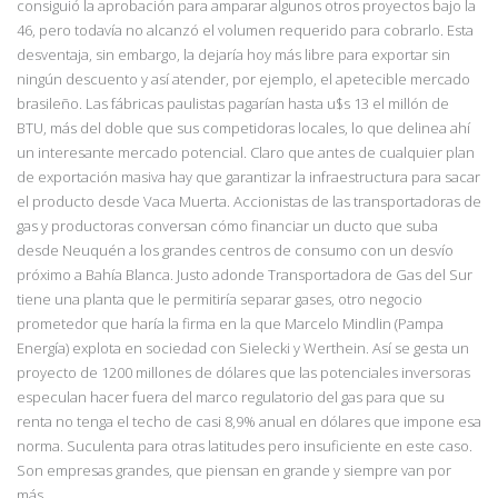
consiguió la aprobación para amparar algunos otros proyectos bajo la
46, pero todavía no alcanzó el volumen requerido para cobrarlo. Esta
desventaja, sin embargo, la dejaría hoy más libre para exportar sin
ningún descuento y así atender, por ejemplo, el apetecible mercado
brasileño. Las fábricas paulistas pagarían hasta u$s 13 el millón de
BTU, más del doble que sus competidoras locales, lo que delinea ahí
un interesante mercado potencial. Claro que antes de cualquier plan
de exportación masiva hay que garantizar la infraestructura para sacar
el producto desde Vaca Muerta. Accionistas de las transportadoras de
gas y productoras conversan cómo financiar un ducto que suba
desde Neuquén a los grandes centros de consumo con un desvío
próximo a Bahía Blanca. Justo adonde Transportadora de Gas del Sur
tiene una planta que le permitiría separar gases, otro negocio
prometedor que haría la firma en la que Marcelo Mindlin (Pampa
Energía) explota en sociedad con Sielecki y Werthein. Así se gesta un
proyecto de 1200 millones de dólares que las potenciales inversoras
especulan hacer fuera del marco regulatorio del gas para que su
renta no tenga el techo de casi 8,9% anual en dólares que impone esa
norma. Suculenta para otras latitudes pero insuficiente en este caso.
Son empresas grandes, que piensan en grande y siempre van por
más.