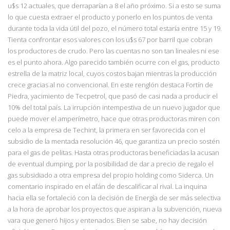
u$s
12 actuales, que derraparían a 8 el año próximo. Si a esto se suma
lo que cuesta extraer el producto y ponerlo en los puntos de venta
durante toda la vida útil del pozo, el número total estaría entre 15 y 19.
Tienta confrontar esos valores con los u$s 67 por barril que cobran
los productores de crudo. Pero las cuentas no son tan lineales ni ese
es el punto ahora. Algo parecido también ocurre con el gas, producto
estrella de la matriz local, cuyos costos bajan mientras la producción
crece gracias al no convencional. En este renglón destaca Fortín de
Piedra, yacimiento de Tecpetrol, que pasó de casi nada a producir el
10% del total país. La irrupción intempestiva de un nuevo jugador que
puede mover el amperímetro, hace que otras productoras miren con
celo a la empresa de Techint, la primera en ser favorecida con el
subsidio de la mentada resolución 46, que garantiza un precio sostén
para el gas de pelitas. Hasta otras productoras beneficiadas la acusan
de eventual dumping, por la posibilidad de dar a precio de regalo el
gas subsidiado a otra empresa del propio holding como Siderca. Un
comentario inspirado en el afán de descalificar al rival. La inquina
hacia ella se fortaleció con la decisión de Energía de ser más selectiva
a la hora de aprobar los proyectos que aspiran a la subvención, nueva
vara que generó hijos y entenados. Bien se sabe, no hay decisión