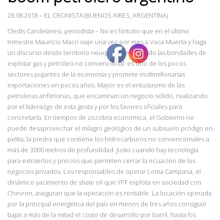
28.08.2018
–
EL CRONISTA (BUENOS AIRES, ARGENTINA)
Cledis Candelaresi, periodista – No es fortuito que en el último
trimestre Mauricio Macri viaje una vez por mes a Vaca Muerta y haga
un discurso desde territorio neuquino destacando las bondades de
explotar gas y petróleo no convencional: es uno de los pocos
sectores pujantes de la economía y promete multimillonarias
exportaciones en pocos años. Mayor es el entusiasmo de las
petroleras anfitrionas, que encaminan un negocio sólido, rivalizando
por el liderazgo de esta gesta y por los favores oficiales para
concretarla. En tiempos de zozobra económica, el Gobierno no
puede desaprovechar el milagro geológico de un subsuelo pródigo en
pelita, la piedra que contiene los hidrocarburos no convencionales a
más de 3000 metros de profundidad. Justo cuando hay tecnología
para extraerlos y precios que permiten cerrar la ecuación de los
negocios privados. Los responsables de operar Loma Campana, el
dinámico yacimiento de shale oil que YPF explota en sociedad con
Chevron, aseguran que la operación es rentable. La locación operada
por la principal energética del país en menos de tres años consiguió
bajar a más de la mitad el costo de desarrollo por barril, hasta los