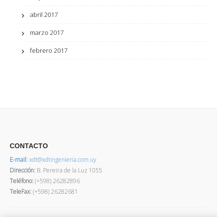
abril 2017
marzo 2017
febrero 2017
CONTACTO
E-mail:
xdt@xdtingenieria.com.uy
Dirección
:
B. Pereira de la Luz 1055
Teléfono:
(+598) 26282896
TeleFax:
(+598) 26282681