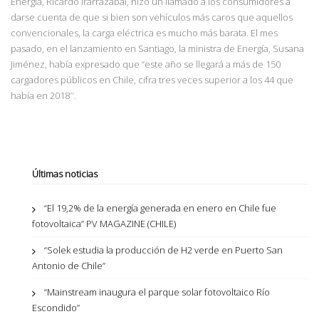
Energía, Ricardo Irarrázabal, hizo un llamado a los consumidores a
darse cuenta de que si bien son vehículos más caros que aquellos
convencionales, la carga eléctrica es mucho más barata. El mes
pasado, en el lanzamiento en Santiago, la ministra de Energía, Susana
Jiménez, había
expresado que “este año se llegará a más de 150
cargadores públicos en Chile, cifra tres veces
superior a los 44 que
había en 2018
′′
.
Últimas noticias
“El 19,2% de la energía generada en enero en Chile fue
fotovoltaica” PV MAGAZINE (CHILE)
“Solek estudia la producción de H2 verde en Puerto San
Antonio de Chile”
“Mainstream inaugura el parque solar fotovoltaico Río
Escondido”