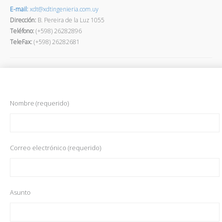
E-mail:
xdt@xdtingenieria.com.uy
Dirección
:
B. Pereira de la Luz 1055
Teléfono:
(+598) 26282896
TeleFax:
(+598) 26282681
Nombre (requerido)
Correo electrónico (requerido)
Asunto