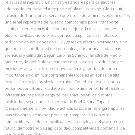
relativas a la
regulación, normas y estándares para cargadores,
además de potenciar el transporte público”.
Asimismo, Gloria Hutt,
ministra de Transportes, señaló que el uso de vehículos eléctricos
“es
una señal importante de nuestro compromiso por el transporte
limpio, eficiente y
amigable con una mejor vida en las ciudades. La
electromovilidad no solo nos permite cumplir con las metas de
reducción de emisiones de CO2 y gases de efecto invernadero, sino
que nos da la posibilidad de contribuir a generar una ciudad más
silenciosa y calmada”. Según Carolina Schmidt, ministra de Medio
Ambiente, “los vehículos eléctricos contribuyen a la
reducción de
emisiones de gases de efecto invernadero, y aportan de forma
importante en disminuir contaminantes locales en zonas de alta
exposición y bajar los niveles de ruido. Con
el uso de ellos todos
podemos contribuir al cuidado del medio ambiente”. Enel inst
aló la
infraestructura para la carga de los vehículos en los distintos
ministerios, según indicó la
gerenta de Enel X, Karla Zapata.
“Decididamente la movilidad eléctrica, basada en energía
limpia, es
más eficiente y de menor precio en comparación con otros
combustibles. La electromovilidad es la tecnología del presente y el
futuro, demostrando su aplicabilidad,
competitividad y potencial de
masificación en Chile”.