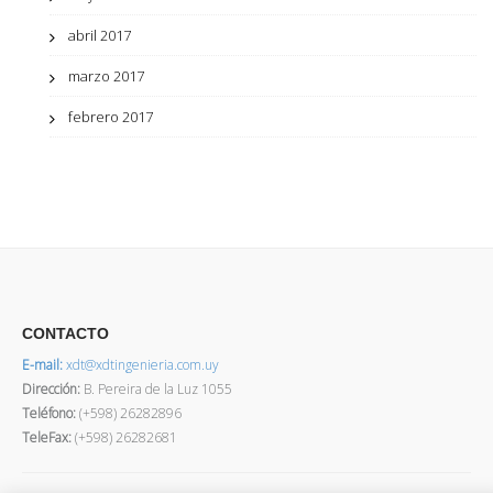
abril 2017
marzo 2017
febrero 2017
CONTACTO
E-mail:
xdt@xdtingenieria.com.uy
Dirección
:
B. Pereira de la Luz 1055
Teléfono:
(+598) 26282896
TeleFax:
(+598) 26282681