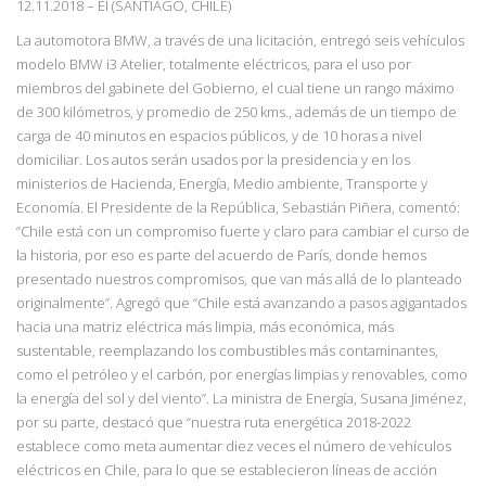
12.11.2018
– EI (SANTIAGO, CHILE)
La automotora BMW, a través de una licitación, entregó seis vehículos
modelo BMW i3 Atelier, totalmente eléctricos, para el uso por
miembros del gabinete del Gobierno, el cual tiene un rango máximo
de 300 kilómetros, y promedio de 250 kms., además de un tiempo de
carga de 40 minutos en espacios públicos, y de 10 horas a nivel
domiciliar. Los autos serán usados por la presidencia y en los
ministerios de Hacienda, Energía, Medio ambiente,
Transporte y
Economía. El Presidente de la República, Sebastián Piñera, comentó:
“Chile
está con un compromiso fuerte y claro para cambiar el curso de
la historia, por eso es parte del acuerdo de París, donde hemos
presentado nuestros compromisos, que van más allá de lo
planteado
originalmente”. Agregó que “Chile está avanzando a pasos agigantados
hacia una
matriz eléctrica más limpia, más económica, más
sustentable, reemplazando los combustibles más contaminantes,
como el petróleo y el carbón, por energías limpias y renovables, como
la energía del sol y del viento”. La ministra de Energía, Susana Jiménez,
por su parte, destacó que “nuestra ruta energética 2018
-2022
establece como meta aumentar diez veces el número de vehículos
eléctricos en Chile, para lo que se establecieron líneas de acción