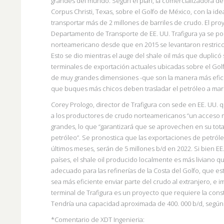
grandes del mundo. Según el plan, la comercializadora d
Corpus Christi, Texas, sobre el Golfo de México, con la 
transportar más de 2 millones de barriles de crudo. El pro
Departamento de Transporte de EE. UU. Trafigura ya se 
norteamericano desde que en 2015 se levantaron restricci
Esto se dio mientras el auge del shale oil más que duplicó 
terminales de exportación actuales ubicadas sobre el Go
de muy grandes dimensiones -que son la manera más efic
que buques más chicos deben trasladar el petróleo a mar 
Corey Prologo, director de Trafigura con sede en EE. UU. q
a los productores de crudo nor
teamericanos “un acceso m
grandes, lo que “garantizará
que se aprovechen en su tota
petróleo”.
Se pronostica que las exportaciones de petróleo
últimos meses, serán de 5 millones b/d en 2022. Si bien E
países, el shale oil producido localmente es más liviano q
adecuado para las refinerías de la Costa del Golfo, que 
sea más eficiente enviar parte del crudo al extranjero, e 
terminal de Trafigura es un proyecto que requiere la co
Tendría una capacidad aproximada de 400. 000 b/d, según 
*Comentario de XDT Ingenieria: