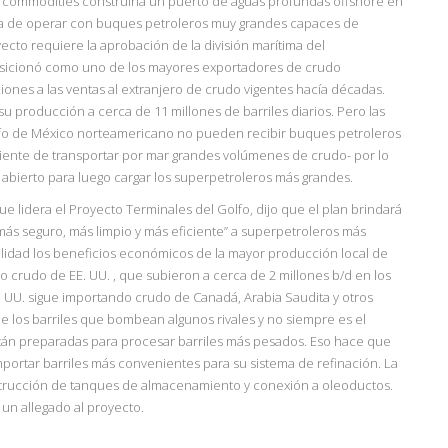
e commodities construiría un puerto de aguas profundas offshore en
idea de operar con buques petroleros muy grandes capaces de
yecto requiere la aprobación de la división marítima del
posicionó como uno de los mayores exportadores de crudo
ones a las ventas al extranjero de crudo vigentes hacía décadas.
su producción a cerca de 11 millones de barriles diarios. Pero las
lfo de México norteamericano no pueden recibir buques petroleros
iente de transportar por
mar grandes volúmenes de crudo- por lo
abierto para luego cargar los superpetroleros más grandes.
ue lidera el Proyecto Terminales del Golfo, dijo que el plan brindará
ás seguro, más limpio y más eficiente” a superpetroleros más
lidad los beneficios económicos de la mayor producción local
de
 crudo de EE. UU. , que subieron a cerca de 2 millones b/d en los
E. UU. sigue importando crudo de Canadá, Arabia Saudita y otros
ue los barriles que bombean algunos rivales y no siempre es el
están preparadas para procesar barriles más pesados. Eso hace que
importar barriles más convenientes para su sistema de refinación. La
nstrucción de tanques de almacenamiento y conexión a oleoductos.
un allegado al proyecto.