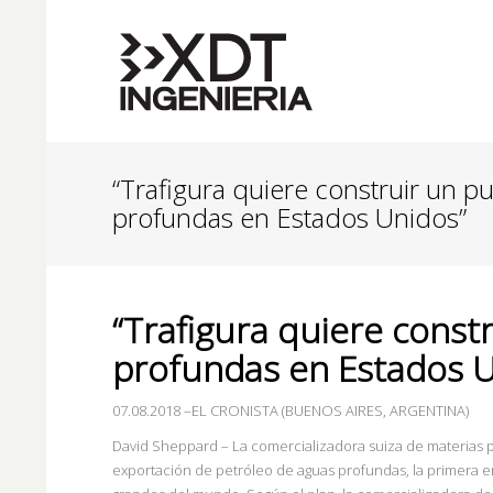
“Trafigura quiere construir un p
profundas en Estados Unidos”
“Trafigura quiere const
profundas en Estados U
07.08.2018
–
EL CRONISTA (BUENOS AIRES, ARGENTINA)
David Sheppard – La comercializadora suiza de materias p
exportación de petróleo de aguas profundas, la primera 