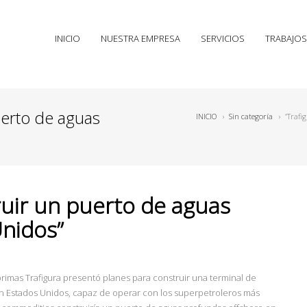
INICIO
NUESTRA EMPRESA
SERVICIOS
TRABAJOS
uerto de aguas
INICIO
›
Sin categoría
›
“Trafi
ruir un puerto de aguas
nidos”
rimas Trafigura presentó planes para construir una terminal de
en Estados Unidos, capaz de operar con los superpetroleros más