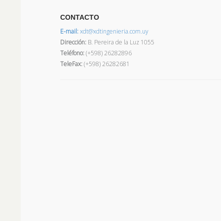
CONTACTO
E-mail:
xdt@xdtingenieria.com.uy
Dirección
:
B. Pereira de la Luz 1055
Teléfono:
(+598) 26282896
TeleFax:
(+598) 26282681