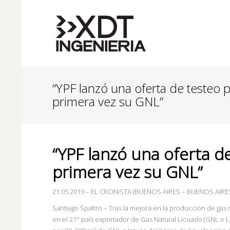
“YPF lanzó una oferta de testeo 
primera vez su GNL”
“YPF lanzó una oferta d
primera vez su GNL”
21.05.2019
–
EL CRONISTA (BUENOS AIRES
– BUENOS AIRE
Santiago Spaltro – Tras la mejora en la producción de gas 
en el 21° país exportador de Gas Natural Licuado (GNL o LN