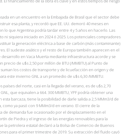
. El financiamiento de la obra es clave y en estos tiempos de riesgo
asada en un encuentro en la Embajada de Brasil que el sector debe
struir esa planta, y recordó que EE. UU. demoró 40 meses en
on lo que Argentina podría tardar entre 4 y 5 años en hacerlo. Las
cto ni siquiera iniciado en 2024 ó 2025. Los potenciales compradores
sustituir la generación eléctrica a base de carbón (más contaminante)
es. El sudeste asiático y el resto de Europa también aparecen en el
e desarrollo en Vaca Muerta mediante infraestructura acorde y se
un precio de u$s 2,50 por millón de BTU (/MMBTU) al Punto de
 suman los costos de transporte y de licuefacción en origen y de
 para este invierno GNL a un promedio de u$s 6,30 /MMBTU.
s países del norte, casi en la llegada del verano, es de u$s 2,70
e GNL, que equivalen a 664. 300 MMBTU, YPF podría obtener una
on esta barcaza, tiene la posibilidad de darle salida a 2,5 MMm3/d de
, como ya pasó con 9 MMm3/d en verano. El cierre de la
lta de demanda fue ocasionado por el desplazamiento en el
ín de Piedra y el ingreso de las energías renovables para la
ue la petrolera estatal declaró a la Bolsa de Comercio de Buenos
nes para el primer trimestre de 2019. Su extracción del fluido cayó