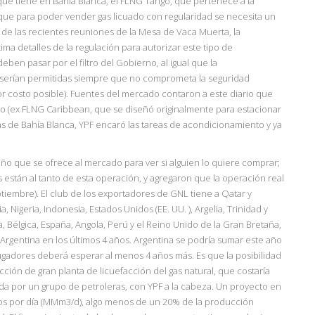
que tiene en Bahía Blanca, el FLNG Tango, que pertenece a la
ue para poder vender gas licuado con regularidad se necesita un
 de las recientes reuniones de la Mesa de Vaca Muerta, la
a detalles de la regulación para autorizar este tipo de
ben pasar por el filtro del Gobierno, al igual que la
, y serían permitidas siempre que no comprometa la seguridad
or costo posible). Fuentes del mercado contaron a este diario que
o (ex FLNG Caribbean, que se diseñó originalmente para estacionar
as de Bahía Blanca, YPF encaró las tareas de acondicionamiento y ya
 que se ofrece al mercado para ver si alguien lo quiere comprar;
s
están al tanto de esta operación, y agregaron que la operación real
eptiembre). El club de los exportadores de GNL tiene a Qatar y
a, Nigeria, Indonesia, Estados Unidos (EE. UU. ), Argelia, Trinidad y
, Bélgica, España, Angola, Perú y el Reino Unido de la Gran Bretaña,
Argentina en los últimos 4 años. Argentina se podría sumar este año
ugadores deberá esperar al menos 4 años más. Es que la posibilidad
ión de gran planta de licuefacción del gas natural, que costaría
ada por un grupo de petroleras, con YPF a la cabeza. Un proyecto en
cos por día (MMm3/d), algo menos de un 20% de la producción