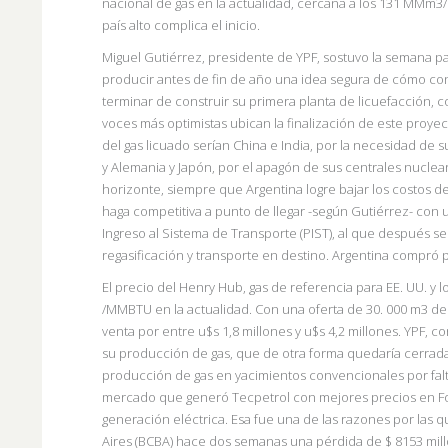
nacional de gas en la actualidad, cercana a los 131 MMm3/d
país alto complica el inicio.
Miguel Gutiérrez, presidente de YPF, sostuvo la semana p
producir antes de fin de año una idea segura de cómo con
terminar de construir su primera planta de licuefacción, c
voces más optimistas ubican la finalización de este proye
del gas licuado serían China e India, por la necesidad de 
y Alemania y Japón, por el apagón de sus centrales nuclear
horizonte, siempre que Argentina logre bajar los costos d
haga competitiva a punto de llegar -según Gutiérrez- con 
Ingreso al Sistema de Transporte (PIST), al que después se
regasificación y transporte en destino. Argentina compró
El precio del Henry Hub, gas de referencia para EE. UU. y lo
/MMBTU en la actualidad. Con una oferta de 30. 000 m3 d
venta por entre u$s 1,8 millones y u$s 4,2 millones. YPF, c
su producción de gas, que de otra forma quedaría cerrada
producción de gas en yacimientos convencionales por fa
mercado que generó Tecpetrol con mejores precios en Fort
generación eléctrica. Esa fue una de las razones por las q
Aires (BCBA) hace dos semanas una pérdida de $ 8153 millo