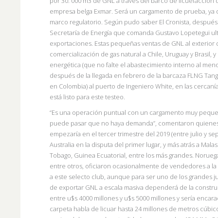
por 30. 000 m3 de GNL a través del barco de licuefacción 
empresa belga Exmar. Será un cargamento de prueba, ya q
marco regulatorio. Según pudo saber El Cronista, después
Secretaría de Energía que comanda Gustavo Lopetegui ultim
exportaciones. Estas pequeñas ventas de GNL al exterior de
comercialización de gas natural a Chile, Uruguay y Brasil
energética (que no falte el abastecimiento interno al men
después de la llegada en febrero de la barcaza FLNG Tang
en Colombia) al puerto de Ingeniero White, en las cercaní
está listo para este testeo.
“Es una operación puntual con un cargamento muy pequeño
puede pasar que no haya demanda”, comentaron quiene
empezaría en el tercer trimestre del 2019 (entre julio y s
Australia en la disputa del primer lugar, y más atrás a Malasi
Tobago, Guinea Ecuatorial, entre los más grandes. Noruega
entre otros, oficiaron ocasionalmente de vendedores a la 
a este selecto club, aunque para ser uno de los grandes j
de exportar GNL a escala masiva dependerá de la construcc
entre u$s 4000 millones y u$s 5000 millones y sería encar
carpeta habla de licuar hasta 24 millones de metros cúbi