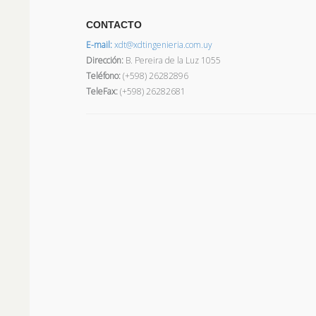
CONTACTO
E-mail:
xdt@xdtingenieria.com.uy
Dirección
:
B. Pereira de la Luz 1055
Teléfono:
(+598) 26282896
TeleFax:
(+598) 26282681