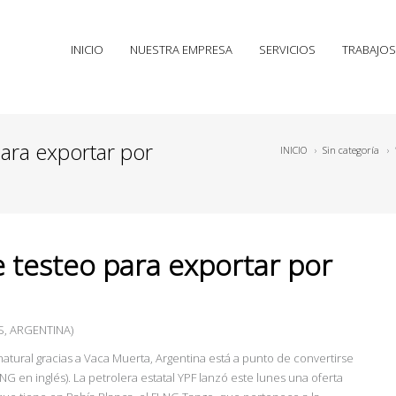
INICIO
NUESTRA EMPRESA
SERVICIOS
TRABAJOS
para exportar por
INICIO
›
Sin categoría
›
e testeo para exportar por
S, ARGENTINA)
natural gracias a Vaca Muerta, Argentina está a punto de convertirse
G en inglés). La petrolera estatal YPF lanzó este lunes una oferta