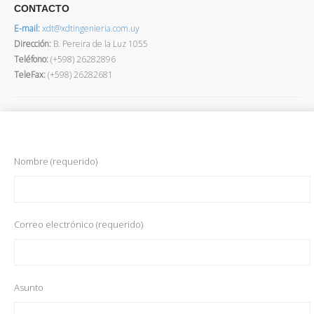
CONTACTO
E-mail:
xdt@xdtingenieria.com.uy
Dirección
:
B. Pereira de la Luz 1055
Teléfono:
(+598) 26282896
TeleFax:
(+598) 26282681
Nombre (requerido)
Correo electrónico (requerido)
Asunto