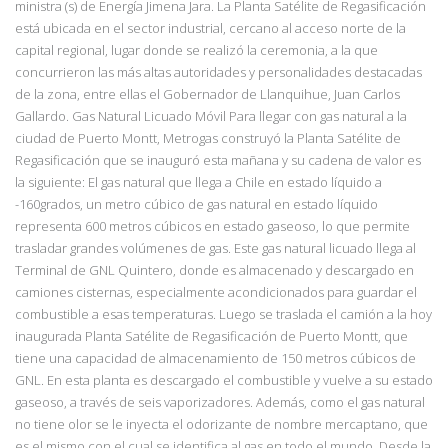
ministra (s) de Energía Jimena Jara. La Planta Satélite de Regasificación
está ubicada en el sector industrial, cercano al acceso norte de la
capital regional, lugar donde se realizó la ceremonia, a la que
concurrieron las más altas autoridades y personalidades destacadas
de la zona, entre ellas el Gobernador de Llanquihue, Juan Carlos
Gallardo. Gas Natural Licuado Móvil Para llegar con gas natural a la
ciudad de Puerto Montt, Metrogas construyó la Planta Satélite de
Regasificación que se inauguró esta mañana y su cadena de valor es
la siguiente: El gas natural que llega a Chile en estado líquido a
-160grados, un metro cúbico de gas natural en estado líquido
representa 600 metros cúbicos en estado gaseoso, lo que permite
trasladar grandes volúmenes de gas. Este gas natural licuado llega al
Terminal de GNL Quintero, donde es almacenado y descargado en
camiones cisternas, especialmente acondicionados para guardar el
combustible a esas temperaturas. Luego se traslada el camión a la hoy
inaugurada Planta Satélite de Regasificación de Puerto Montt, que
tiene una capacidad de almacenamiento de 150 metros cúbicos de
GNL. En esta planta es descargado el combustible y vuelve a su estado
gaseoso, a través de seis vaporizadores. Además, como el gas natural
no tiene olor se le inyecta el odorizante de nombre mercaptano, que
es el mismo con el cual se identifica al gas en todo el mundo. Desde la