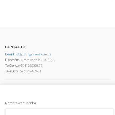
CONTACTO
E-mail:
xdt@xdtingenieria.com.uy
Dirección
:
B. Pereira de la Luz 1055
Teléfono:
(+598) 26282896
TeleFax:
(+598) 26282681
Nombre (requerido)