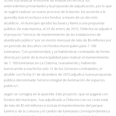
GORE tras analizar el informe de evaluación técnica, los
antecedentes presentados y la propuesta de adjudicación, por lo que
se sugirió realizar un nuevo proceso de licitación. De acuerdo a la
querella, tras el rechazo a los fondos -a través de un decreto
alcaldicio-, el municipio aprobó las bases y llamó a una propuesta
pública. De esta manera, el 23 de enero de 2015,
Chilectra se adjudicó
el proyecto “Servicio de mantenimiento de las instalaciones de
alumbrado público” por un monto mensual de más de $6 millones por
un
periodo de dos
años con fondos municipales para 7. 100
luminarias. “Con posterioridad, y ya habiéndose
contratado de forma
directa por parte de la municipalidad para realizar el mantenimiento
de 7. 100 luminarias en La Cisterna, nuevamente y habiendo
transcurrido a esa fecha solo 12 de los 24 meses contratados, el
alcalde con fecha 31 de diciembre de 2015 adjudica nueva
propuesta
pública denominada ‘Servicio integral de iluminación de espacios
público»”,
según se consigna en la querella. Este proyecto -que se pagaría con
fondos del municipio-, fue adjudicado a Chilectra con un costo total
de más de $5 mil millones e incluía el mantenimiento del parque
lumínico de la comuna y el cambio de luminarias correspondientes a