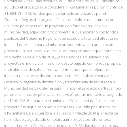
un total de 7. 500. Días después, el 11 de enero de 2016, Chilectra se
adjudicó el proyecto que considera 1. 724 luminarias por un monto de
$1. 694. 734. 942,
fondos que habrían sido autorizados por el
Gobierno Regional. “Luego de 11 días de
realizar un contrato con
Chilectra para ejecutar un proyecto con fondos propios de la
municipalidad, adjudican otro proyecto subvencionado con fondos
públicos del Gobierno Regional, que excede la totalidad efectiva de
luminarias de la comuna al mismo proponente
apara que ejecute el
proyecto”, se acusa en la querella. Además, se añade que “por último,
con fecha 23 de junio de 2016, ya habiéndose adjudicado dos
proyectos el municipio, más un proyecto pagado con fondos propios,
el alcalde decide solicitar nuevamente fondos para mejoras de
luminaria, los que se disponen por parte de la Subsecretaría de
Desarrollo Regional la distribución y transferencia de recursos a la
Municipalidad de La Cisterna para
financiar el proyecto de ‘Recambio
parque iluminación pública barrio cívico”, por un
monto total asignado
de $2
06. 706. 811 para el recambio de 262 luminarias”. Este último
proyecto fue adjudicado por la empresa CAM Chile por un total de
$186 millones. De
acuerdo a la acusación, “desde 2014 a la fecha se
han licitado y adjudicado en total cuatro
proyectos referentes a
luminarias de La Cisterna, con un total de 9. 784 luminarias para toda