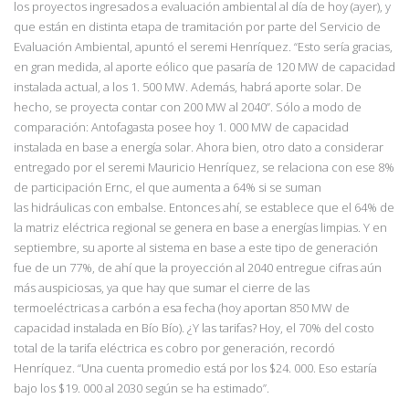
los proyectos ingresados a evaluación ambiental al día de hoy (ayer), y
que están en distinta etapa de tramitación por parte del Servicio de
Evaluación Ambiental, apu
ntó el seremi Henríquez. “Esto sería gracias,
en gran medida, al aporte
eólico que pasaría de 120 MW de capacidad
instalada actual, a los 1. 500 MW. Además,
habrá aporte solar. De
hecho, se proyecta contar con 200 MW al 2040”. Sólo a modo de
comparación: Antofagasta posee hoy 1. 000 MW de capacidad
instalada en base a energía solar. Ahora bien, otro dato a considerar
entregado por el seremi Mauricio Henríquez, se relaciona con ese 8%
de participación Ernc, el que aumenta a 64% si se suman
las
hidráulicas con embalse. Entonces ahí, se establece que el 64% de
la matriz eléctrica regional se genera en base a energías limpias. Y en
septiembre, su aporte al sistema en base a este tipo de generación
fue de un 77%, de ahí que la proyección al 2040 entregue cifras aún
más auspiciosas, ya que hay que sumar el cierre de las
termoeléctricas a carbón a esa fecha (hoy aportan 850 MW de
capacidad instalada en Bío Bío). ¿Y las tarifas? Hoy, el 70% del costo
total de la tarifa eléctrica es cobro por generación, recordó
H
enríquez. “Una
cuenta promedio está por los $24. 000. Eso estaría
bajo los $19. 000 al 2030 según se ha
estimado”.