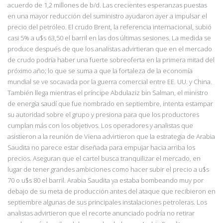
acuerdo de 1,2 millones de b/d. Las crecientes esperanzas puestas
en una mayor reducción del suministro ayudaron ayer a impulsar el
precio del petróleo. El crudo Brent, la referencia internacional, subió
casi 5% a u$s 63,50 el barril en las dos últimas sesiones. La medida se
produce después de que los analistas advirtieran que en el mercado
de crudo podría haber una fuerte sobreoferta en la primera mitad del
próximo año; lo que se suma a que la fortaleza de la economía
mundial se ve socavada por la guerra comercial entre EE. UU. y China.
También llega mientras el príncipe Abdulaziz bin Salman, el ministro
de energía saudí que fue nombrado en septiembre, intenta estampar
su autoridad sobre el grupo y presiona para que los productores
cumplan más con los objetivos. Los operadores y analistas que
asistieron a la reunión de Viena advirtieron que la estrategia de Arabia
Saudita no parece estar diseñada para empujar hacia arriba los
precios. Aseguran que el cartel busca tranquilizar el mercado, en
lugar de tener grandes ambiciones como hacer subir el precio a u$s
70 o u$s 80 el barril. Arabia Saudita ya estaba bombeando muy por
debajo de su meta de producción antes del ataque que recibieron en
septiembre algunas de sus principales instalaciones petroleras. Los
analistas advirtieron que el recorte anunciado podría no retirar