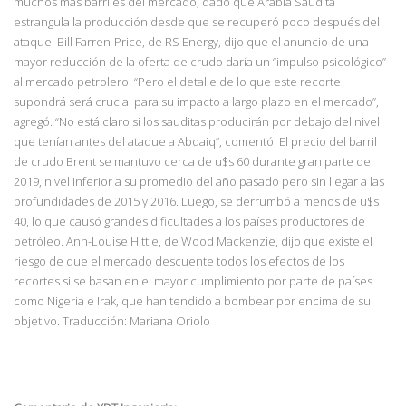
muchos más barriles del mercado, dado que Arabia Saudita
estrangula la producción desde que se recuperó poco después del
ataque. Bill Farren-Price, de RS Energy, dijo que el anuncio de una
mayor reducción de la oferta de crudo daría un “impulso psicológico”
al mercado petrolero. “Pero el detalle de lo que este recorte
supondrá será crucial para su impacto a largo plazo en el mercado”,
agregó. “No está claro si los sauditas producirán por debajo del nivel
que tenían antes del ataque a Abqaiq”, comentó. El precio del barril
de crudo Brent se mantuvo cerca de u$s 60 durante gran parte de
2019, nivel inferior a su promedio del año pasado pero sin llegar a las
profundidades de 2015 y 2016. Luego, se derrumbó a menos de u$s
40, lo que causó grandes dificultades a los países productores de
petróleo. Ann-Louise Hittle, de Wood Mackenzie, dijo que existe el
riesgo de que el mercado descuente todos los efectos de los
recortes si se basan en el mayor cumplimiento por parte de países
como Nigeria e Irak, que han tendido a bombear por encima de su
objetivo. Traducción: Mariana Oriolo