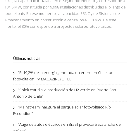
2021, la capacidad instalada en el segmento Net Billing corresponde a
104,6 MW, constituida por 9.998 instalaciones distribuidas a lo largo de
todo el país. En ese momento, la capacidad ERNC y de Sistemas de
Almacenamiento en construcción alcanza los 4.318 MW. De este
monto, el 80% corresponde a proyectos solares fotovoltaicos.
Últimas noticias
“El 19,2% de la energía generada en enero en Chile fue
fotovoltaica” PV MAGAZINE (CHILE)
“Solek estudia la producción de H2 verde en Puerto San
Antonio de Chile”
“Mainstream inaugura el parque solar fotovoltaico Río
Escondido”
“Auge de autos eléctricos en Brasil provocará avalancha de
azúcar”