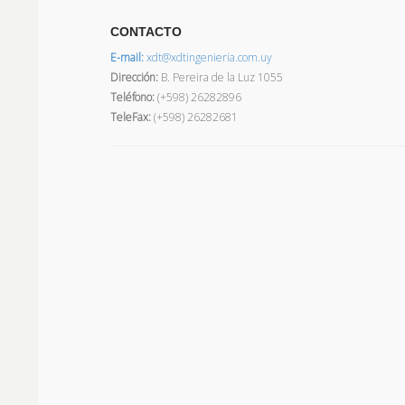
CONTACTO
E-mail:
xdt@xdtingenieria.com.uy
Dirección
:
B. Pereira de la Luz 1055
Teléfono:
(+598) 26282896
TeleFax:
(+598) 26282681