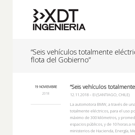
“Seis vehículos totalmente eléctri
flota del Gobierno”
“Seis vehículos totalmente 
19 NOVIEMBRE
2018
12.11.2018
– EI (SANTIAGO, CHILE)
La automotora BMW, a través de una 
totalmente eléctricos, para el uso p
máximo de 300 kilómetros, y promed
espacios públicos, y de 10 horas a ni
ministerios de Hacienda, Energía, 