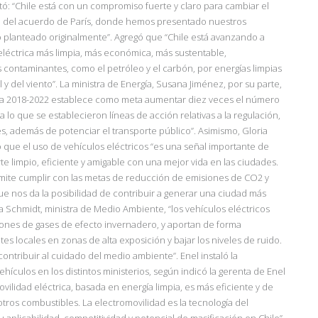
ó: “Chile
está con un compromiso fuerte y claro para cambiar el
rte del acuerdo de París, donde hemos presentado nuestros
o
planteado originalmente”. Agregó que “Chile está avanzando a
eléctrica más limpia, más económica, más sustentable,
contaminantes, como el petróleo y el carbón, por energías limpias
l y del viento”. La ministra de Energía, Susana Jiménez, por su parte,
a 2018
-2022 establece como meta aumentar diez veces el número
a lo que se establecieron líneas de acción relativas a la
regulación,
s, además de potenciar el transporte público”.
Asimismo, Gloria
ó que el uso de vehículos eléctricos
“es una señal importante de
e limpio, eficiente y
amigable con una mejor vida en las ciudades.
rmite cumplir con las metas de reducción de emisiones de CO2 y
ue nos da la posibilidad de contribuir a generar una ciudad más
a Schmidt, ministra de Medio Ambiente, “los vehículos eléctricos
ones de gases de efecto invernadero, y aportan de forma
s locales en zonas de alta exposición y bajar los niveles de ruido.
ontribuir al cuidado del medio ambiente”. Enel inst
aló la
vehículos en los distintos ministerios, según indicó la
gerenta de Enel
ovilidad eléctrica, basada en energía
limpia, es más eficiente y de
os combustibles. La electromovilidad es la tecnología del