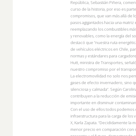
República, Sebastián Piñera, coment
curso de la historia, por eso es pa
compromisos, que van más allá de l
pasos agigantados hacia una
matriz 
reemplazando los combustibles más 
y renovables, como
la energía del so
destacó que “nuestra ruta energétic
de vehículos eléctricos en Chile, par
normas y estándares para cargadore
Hutt, ministra de Transportes, señal
nuestro compromiso por el transport
La electromovilidad no solo nos pe
gases de efecto invernadero, sino
q
silenciosa y calmada”. Según Carolin
contribuyen a la
reducción de emisi
importante en disminuir contaminante
Con
el uso de ellos todos podemos c
infraestructura para la carga de los 
X, Karla Zapata. “Decididamente la m
menor precio en comparación con otr