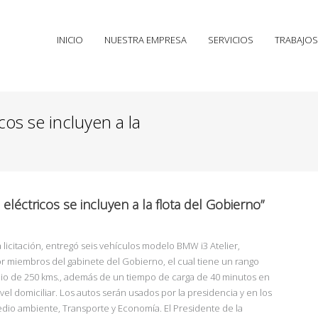
INICIO
NUESTRA EMPRESA
SERVICIOS
TRABAJOS
cos se incluyen a la
eléctricos se incluyen a la flota del Gobierno”
licitación, entregó seis vehículos modelo BMW i3 Atelier,
or miembros del gabinete del Gobierno, el cual tiene un rango
io de 250 kms., además de un tiempo de carga de 40 minutos en
vel domiciliar. Los autos serán usados por la presidencia y en los
Medio ambiente,
Transporte y Economía. El Presidente de la