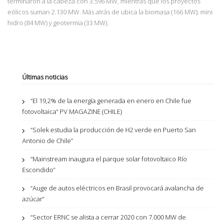
terminaron a la cabeza con 3.596 MW, mientras que los proyectos
eólicos suman 2.130 MW. Más atrás de ubica la biomasa (166 MW); mini
hidro (84 MW) y geotermia (33 MW).
Últimas noticias
“El 19,2% de la energía generada en enero en Chile fue
fotovoltaica” PV MAGAZINE (CHILE)
“Solek estudia la producción de H2 verde en Puerto San
Antonio de Chile”
“Mainstream inaugura el parque solar fotovoltaico Río
Escondido”
“Auge de autos eléctricos en Brasil provocará avalancha de
azúcar”
“Sector ERNC se alista a cerrar 2020 con 7.000 MW de