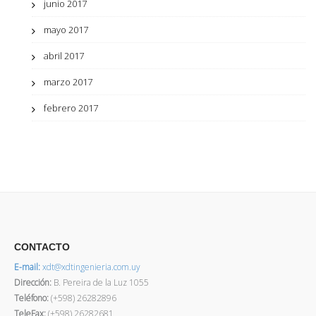
junio 2017
mayo 2017
abril 2017
marzo 2017
febrero 2017
CONTACTO
E-mail:
xdt@xdtingenieria.com.uy
Dirección
:
B. Pereira de la Luz 1055
Teléfono:
(+598) 26282896
TeleFax:
(+598) 26282681