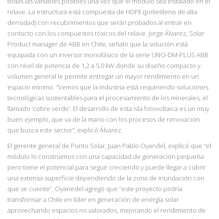
todas las variables posibles una vez que el módulo sea instalado en el
relave. La estructura está compuesta de HDPE (polietileno de alta
densidad) con recubrimientos que serán probados al entrar en
contacto con los compuestos tóxicos del relave. Jorge Álvarez, Solar
Product manager de ABB en Chile, señaló que la solución está
equipada con un inversor monofásico de la serie UNO-DM-PLUS ABB
con nivel de potencia de 1,2 a 5,0 kW donde su diseño compacto y
volumen general le permite entregar un mayor rendimiento en un
espacio mínimo. “Vemos
que la industria está requiriendo soluciones
tecnológicas sustentables para el procesamiento
de los minerales, el
llamado ‘cobre verde’. El desarrollo de esta isla fotovoltaica es un muy
buen ejemplo, que va de la mano con los procesos de renovación
que busca este sector”,
explicó Álvarez.
El
gerente general de Punto Solar, Juan Pablo Oyandel, explicó que “el
módulo lo
construimos con una capacidad de generación pequeña
pero tiene el potencial para seguir creciendo y puede llegar a cubrir
una extensa superficie dependiendo de la zona de inundac
ión con
que se cuente”. Oyanedel agregó que “este proyecto podría
transformar a
Chile en líder en generación de energía solar
aprovechando espacios no valorados, mejorando
el rendimiento de