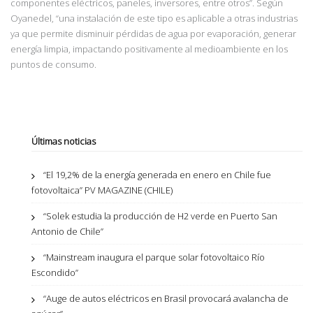
componentes eléctricos, paneles, inversores, entre otros”. Según
Oyanedel,
“una instalación de este tipo es aplicable a otras industrias
ya que permite disminuir pérdidas
de agua por evaporación, generar
energía limpia, impactando positivamente al
medioambiente en los
puntos de consumo.
Últimas noticias
“El 19,2% de la energía generada en enero en Chile fue
fotovoltaica” PV MAGAZINE (CHILE)
“Solek estudia la producción de H2 verde en Puerto San
Antonio de Chile”
“Mainstream inaugura el parque solar fotovoltaico Río
Escondido”
“Auge de autos eléctricos en Brasil provocará avalancha de