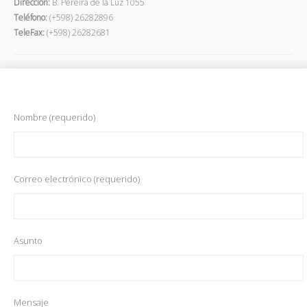
Dirección
:
B. Pereira de la Luz 1055
Teléfono:
(+598) 26282896
TeleFax:
(+598) 26282681
Nombre (requerido)
Correo electrónico (requerido)
Asunto
Mensaje