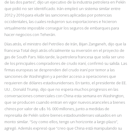
de las dos partes”, dijo un ejecutivo de la industria petrolera en Pekín
que pidió no ser identificado. Irán
empleó un sistema similar entre
2012 y 2016 para eludir las sanciones aplicadas por potencias
occidentales, las cuales redujeron sus exportaciones e hicieron
virtualmente imposible conseguir los seguros de embarques para
hacer negocios con Teherán.
Días atrás, el ministro del Petróleo de Irán, Bijan Zanganeh, dijo que la
francesa Total dejó atrás oficialmente su inversión en el proyecto de
gas de South Pars. Más tarde, la petrolera francesa que solía ser uno
de los principales compradores de crudo iraní, confirmó su salida. Las
firmas europeas se desprenden del crudo iraní por temor a las
sanciones de Washington y a perder acceso a operaciones que
requieren de dólares estadounidenses. En tanto, el presidente de EE.
UU. , Donald Trump, dijo que no espera muchos progresos en las
conversaciones comerciales con China esta semana en Washington,
que se producen cuando entran en vigor nuevos aranceles a bienes
chinos por valor de u$s 16. 000 millones, junto a medidas de
represalia de Pekín sobre bienes estadounidenses valuados en un
monto similar.
“Soy como ellos, tengo un horizonte a largo plazo”,
agregó. Además expresó que “creo que
China está manipulando su