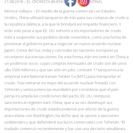
21.08.2018
–
EL CRONISTA (BUENOS AIRES, ARGENTINA)
Mónica Vallejos – En medio de la guerra comercial con Estados
Unidos, China utilizará tanqueros de Irán para sus compras de crudo a
la república islámica, a la que le brindará así respaldo financiero. Y
todo esto pese a que EE. UU. exhortó a los importadores de crudo
iraní a suspender sus pedidos desde noviembre, como una forma de
presionar al gobierno persa a negociar un nuevo acuerdo nuclear.
Japón, Corea del Sur, India y casi todas las naciones europeas ya
recortaron sus transacciones. De esta forma, Irán encontró en China a
un poderoso socio, cuyas compras mensuales de crudo son de unos
u$s 1500 millones y que tan sólo en julio, contrató 17 tanqueros a la
empresa iraní National Iranian Tanker Co (NITC) para transportar el
crudo. Tras retirarse en mayo del acuerdo nuclear firmado con
Teherán y varias potencias mundiales por considerar que el país
persa incumplía las condiciones del pacto, EE. UU. reimpuso
sanciones al régimen iraní. China, que a su vez disminuyó sus
importaciones de crudo estadounidense por efecto de la guerra
arancelaria con Washington, ha dicho que se opone a sanciones
unilaterales y que defenderá sus lazos comerciales con Teherán.
“El
traslado comenzó recientemente y fue casi una decisión simultánea