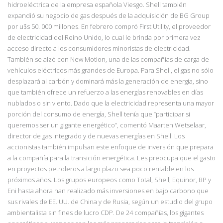
hidroeléctrica de la empresa española Viesgo. Shell también
expandió su negocio de gas después de la adquisición de BG Group
por u$s 50. 000 millones. En febrero compró First Utility, el proveedor
de electricidad del Reino Unido, lo cual le brinda por primera vez
acceso directo a los consumidores minoristas de electricidad.
También se alzó con New Motion, una de las compañías de carga de
vehículos eléctricos más grandes de Europa. Para Shell, el gas no sólo
desplazará al carbón y dominará más la generación de energía, sino
que también ofrece un refuerzo a las energías renovables en días
nublados o sin viento. Dado que la
electricidad representa una mayor
porción del consumo de energía, Shell tenía que “participar si
queremos ser un gigante energético”, comentó Maarten Wets
elaar,
director de gas integrado y de nuevas energías en Shell. Los
accionistas también impulsan este enfoque de inversión que prepara
a la compañía para la transición energética. Les preocupa que el gasto
en proyectos petroleros a largo plazo sea poco rentable en los
próximos años. Los grupos europeos como Total, Shell, Equinor, BP y
Eni hasta ahora han realizado más inversiones en bajo carbono que
sus rivales de EE. UU. de China y de Rusia, según un estudio del grupo
ambientalista sin fines de lucro CDP. De 24 compañías, los gigantes