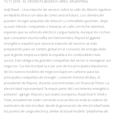
15.11.2018
–
EL CRONISTA (BUENOS AIRES, ARGENTINA)
Anjli Raval – Una estación de servicio sobre la calle de Alberto Aguilera
en Madrid ofrece un idea de cómo será el futuro. Los clientes ahí
pueden recoger paquetes de Amazon y comestibles gourmet , dejar
su auto híbrido compartido o tomarse un café con leche mientras
esperan que su vehículo eléctrico cargue batería. Aunque los coches
que consumen mucha nafta son bienvenidos, Repsol el gigante
energético español que opera la estación de servicio se está
preparando para un cambio global en el consumo de energía dado
que la gente empieza a darle la espalda a los combustibles más
sucios. Esto obliga a las grandes compañías del sector a reimaginar sus
negocios.
“La electricidad va a ser uno de los principales impulsores
de los nuevos modelos de negocios bajos en carbono para las
principales compañías de
energía”, comentó Antonio Brufau, el
presidente de Repsol, durante una entrevista con Financial Times. La
electricidad representará “la mayor parte del crecimiento energético
primario”, agregó.
Repsol y sus rivales europeos, Royal Dutch Shell y
Total, actualmente están cerrando a acuerdos en toda la cadena de
suministro de electricidad -desde la
generación de electricidad hasta
los puntos de carga eléctrica, similar al actual modelo
“plataforma de