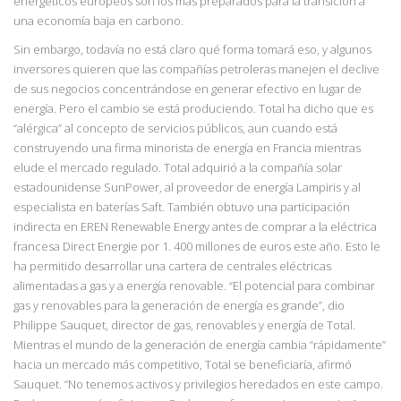
energéticos europeos son los más preparados para la transición a
una economía baja en carbono.
Sin embargo, todavía no está claro qué forma tomará eso, y algunos
inversores quieren que las compañías petroleras manejen el declive
de sus negocios concentrándose en generar efectivo en lugar de
energía. Pero el cambio se está produciendo. Total ha dicho que es
“alérgica” al concepto de servicios públicos, aun cuando está
construyendo una firma
minorista de energía en Francia mientras
elude el mercado regulado. Total adquirió a la compañía solar
estadounidense SunPower, al proveedor de energía Lampiris y al
especialista en baterías Saft. También obtuvo una participación
indirecta en EREN Renewable Energy antes de comprar a la eléctrica
francesa Direct Energie por 1. 400 millones de euros este año. Esto le
ha permitido desarrollar una cartera de centrales eléctricas
alimentadas a gas y a energía renovable.
“El potencial para combinar
gas y renovables para la generación de
e
nergía es grande”, dio
Philippe Sauquet, director de gas, renovables y energía de Total.
Mientras el mundo de la generación de energía cambia “rápidamente”
hacia un mercado más competitivo, Total se beneficiaría, afirmó
Sauquet. “No tenemos activos y pri
vilegios
heredados en este campo.