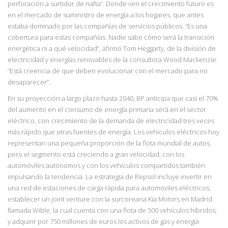
perforación a surtidor de nafta”.
Donde ven el crecimiento futuro es
en el mercado de suministro de energía a los hogares, que antes
estaba dominado por las compañías de servicios públicos.
“Es una
cobertura para estas compañías. Nadie sabe cómo será la
transición
energética ni
a qué velocidad”, afirmó Tom Heggarty, de la división de
electricidad y energías renovables de la consultora Wood Mackenzie.
“Está creencia de que deben evolucionar con el mercado para no
desaparecer”.
En su proyección a largo plazo hasta 2040, BP anticipa que casi el 70%
del aumento en el consumo de energía primaria será en el sector
eléctrico, con crecimiento de la demanda de electricidad tres veces
más rápido que otras fuentes de energía. Los vehículos eléctricos hoy
representan una pequeña proporción de la flota mundial de autos,
pero el segmento está creciendo a gran velocidad, con los
automóviles autónomos y con los vehículos compartidos también
impulsando la tendencia. La estrategia de Repsol incluye invertir en
una red de estaciones de carga rápida para automóviles eléctricos;
establecer un joint venture con la surcoreana Kia Motors en Madrid
llamada Wible, la cual cuenta con una flota de 500 vehículos híbridos;
y adquirir por 750 millones de euros los activos de gas y energía