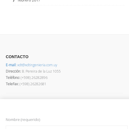
febrero 2017
CONTACTO
E-mail:
xdt@xdtingenieria.com.uy
Dirección
:
B. Pereira de la Luz 1055
Teléfono:
(+598) 26282896
TeleFax:
(+598) 26282681
Nombre (requerido)