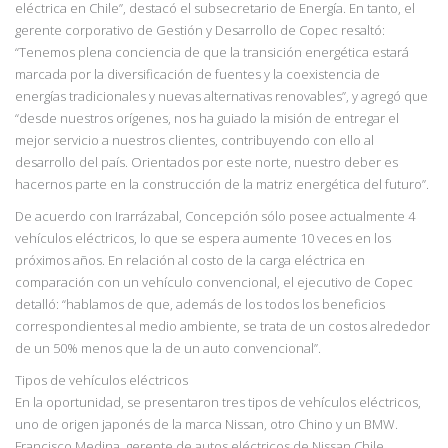
eléctrica en Chile”, destacó el subsecretario de Energía. En tanto, el
gerente
corporativo de
Gestión y Desarrollo de Copec resaltó:
“Tenemos plena conciencia de que la
transición energética estará
marcada por la diversificación de fuentes y la coexistencia de
energías tradicionales y nuevas alternativas renovables”, y agregó que
“desde nuestros
orígenes, nos ha guiado la misión de entregar el
mejor servicio a nuestros clientes, contribuyendo con ello al
desarrollo del país. Orientados por este norte, nuestro deber es
hacernos parte en la construcción de la matriz energética del futuro”.
De acuerdo con Irarrázabal, Concepción sólo posee actualmente 4
vehículos eléctricos, lo que se espera aumente 10 veces en los
próximos años. En relación al costo de la carga eléctrica en
comparación con un vehículo convencional, el ejecutivo de Copec
detalló:
“ha
blamos de que, además de los todos los beneficios
correspondientes al medio ambiente,
se trata de un costos alrededor
de un 50% menos que la de un auto convencional”.
Tipos de vehículos eléctricos
En la oportunidad, se presentaron tres tipos de vehículos eléctricos,
uno de origen japonés de la marca Nissan, otro Chino y un BMW.
Francisco Medina, gerente de autos eléctricos de
Nissan Chile,