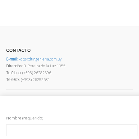
CONTACTO
E-mail:
xdt@xdtingenieria.com.uy
Dirección
:
B. Pereira de la Luz 1055
Teléfono:
(+598) 26282896
TeleFax:
(+598) 26282681
Nombre (requerido)