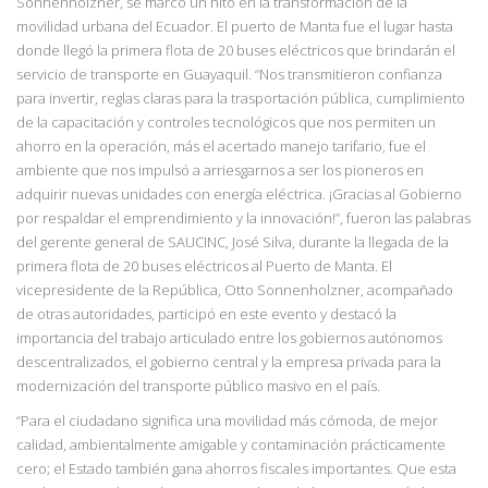
Sonnenholzner, se marcó un hito en la transformación de la
movilidad urbana del Ecuador. El puerto de Manta fue el lugar hasta
donde llegó la primera flota de 20 buses eléctricos que brindarán el
servicio de transporte en Guayaquil.
“Nos transmitieron confianza
para invertir, reglas claras para la
trasportación pública, cumplimiento
de la capacitación y controles tecnológicos que nos permiten un
ahorro en la operación, más el acertado manejo tarifario, fue el
ambiente que nos impulsó a arriesgarnos a ser los pioneros en
adquirir nuevas unidades con energía
eléctrica. ¡Gracias al Gobierno
por respaldar el emprendimiento y la innovación!”, fueron las
palabras
del gerente general de SAUCINC, José Silva, durante la llegada de la
primera flota de 20 buses eléctricos al Puerto de Manta. El
vicepresidente de la República, Otto Sonnenholzner, acompañado
de otras autoridades, participó en este evento y destacó la
importancia del trabajo articulado entre los gobiernos autónomos
descentralizados, el gobierno central y la empresa privada para la
modernización del transporte público masivo en el país.
“Para el ciudadano significa una movilidad más cómoda, de mejor
calidad, ambientalmente
amigable y contaminación prácticamente
cero; el Estado también gana ahorros fiscales importantes. Que esta