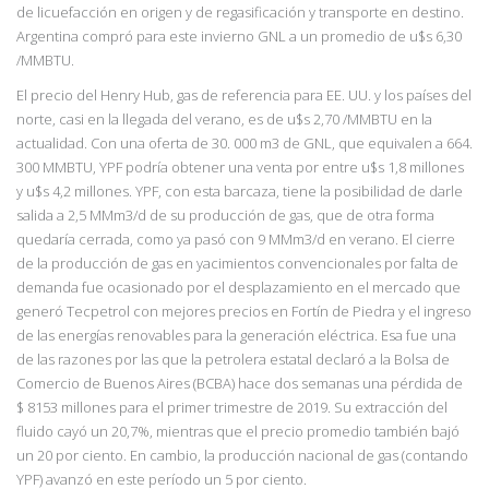
de licuefacción en origen y de regasificación y transporte en destino.
Argentina compró para este invierno GNL a un promedio de u$s 6,30
/MMBTU.
El precio del Henry Hub, gas de referencia para EE. UU. y los países del
norte, casi en la llegada del verano, es de u$s 2,70 /MMBTU en la
actualidad. Con una oferta de 30. 000 m3 de GNL, que equivalen a 664.
300 MMBTU, YPF podría obtener una venta por entre u$s 1,8 millones
y u$s 4,2 millones. YPF, con esta barcaza, tiene la posibilidad de darle
salida a 2,5 MMm3/d de su producción de gas, que de otra forma
quedaría cerrada, como ya pasó con 9 MMm3/d en verano. El cierre
de la producción de gas en yacimientos convencionales por falta de
demanda fue ocasionado por el desplazamiento en el mercado que
generó Tecpetrol con mejores precios en Fortín de Piedra y el ingreso
de las energías renovables para la generación eléctrica. Esa fue una
de las razones por las que la petrolera estatal declaró a la Bolsa de
Comercio de Buenos Aires (BCBA) hace dos semanas una pérdida de
$ 8153 millones para el primer trimestre de 2019. Su extracción del
fluido cayó un 20,7%, mientras que el precio promedio también bajó
un 20 por ciento. En cambio, la producción nacional de gas (contando
YPF) avanzó en este período un 5 por ciento.