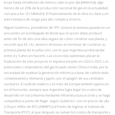
licuar hasta 24 millones de metros cúbicos por día (MMm3/d), algo
menos de un 20% de la producción nacional de gas en la actualidad,
cercana a los 131 MMm3/d. El financiamiento de la obra es clave y en
estos tiempos de riesgo país alto complica el inicio.
Miguel Gutiérrez, presidente de YPF, sostuvo la semana pasada en un
encuentro en la Embajada de Brasil que el sector debe producir
antes de fin de año una idea segura de cómo construir esa planta, y
recordó que EE. UU. demoró 40 meses en terminar de construir su
primera planta de licuefacción, con lo que Argentina podría tardar
entre 4 y 5 años en hacerlo. Las voces más optimistas ubican la
finalización de este proyecto ni siquiera iniciado en 2024 ó 2025. Los
potenciales compradores del gas licuado serían China e India, por la
necesidad de sustituir la generación eléctrica a base de carbón (más
contaminante) y Alemania y Japón, por el apagón de sus centrales
nucleares. El sudeste asiático y el resto de Europa también aparecen
en el horizonte, siempre que Argentina logre bajar los costos de
desarrollo en Vaca Muerta mediante infraestructura acorde y se haga
competitiva a punto de llegar -según Gutiérrez- con un precio de u$s
2,50 por millón de BTU (/MMBTU) al Punto de Ingreso al Sistema de
Transporte (PIST), al que después se suman los costos de transporte y