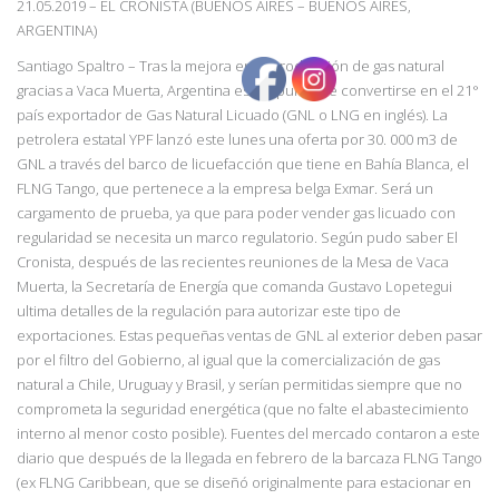
21.05.2019
–
EL CRONISTA (BUENOS AIRES
– BUENOS AIRES,
ARGENTINA)
Santiago Spaltro – Tras la mejora en la producción de gas natural
gracias a Vaca Muerta, Argentina está a punto de convertirse en el 21°
país exportador de Gas Natural Licuado (GNL o LNG en inglés). La
petrolera estatal YPF lanzó este lunes una oferta por 30. 000 m3 de
GNL a través del barco de licuefacción que tiene en Bahía Blanca, el
FLNG Tango, que pertenece a la empresa belga Exmar. Será un
cargamento de prueba, ya que para poder vender gas licuado con
regularidad se necesita un marco regulatorio. Según pudo saber El
Cronista, después de las recientes reuniones de la Mesa de Vaca
Muerta, la Secretaría de Energía que comanda Gustavo Lopetegui
ultima detalles de la regulación para autorizar este tipo de
exportaciones. Estas pequeñas ventas de GNL al exterior deben pasar
por el filtro del Gobierno, al igual que la comercialización de gas
natural a Chile, Uruguay y Brasil, y serían permitidas siempre que no
comprometa la seguridad energética (que no falte el abastecimiento
interno al menor costo posible). Fuentes del mercado contaron a este
diario que después de la llegada en febrero de la barcaza FLNG Tango
(ex FLNG Caribbean, que se diseñó originalmente para estacionar en