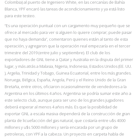
Colombia) al puerto de Ingeniero White, en las cercanías de Bahía
Blanca, YPF encaró las tareas de acondicionamiento y ya está listo
para este testeo.
“Es una operación puntual con un cargamento muy pequeño que se
ofrece al mercado para ver si alguien lo quiere comprar; puede pasar
que no haya demanda”, comentaron quienes
están al tanto de esta
operación, y agregaron que la operación real empezaría en el tercer
trimestre del 2019 (entre julio y septiembre). El club de los
exportadores de GNL tiene a Qatar y Australia en la disputa del primer
lugar, y más atrás a Malasia, Nigeria, Indonesia, Estados Unidos (EE. UU.
), Argelia, Trinidad y Tobago, Guinea Ecuatorial, entre los más grandes.
Noruega, Bélgica, España, Angola, Perú y el Reino Unido de la Gran
Bretaña, entre otros, oficiaron ocasionalmente de vendedores a la
Argentina en los últimos 4 años. Argentina se podría sumar este año a
este selecto club, aunque para ser uno de los grandes jugadores
deberá esperar al menos 4 años más. Es que la posibilidad de
exportar GNL a escala masiva dependerá de la construcción de gran
planta de licuefacción del gas natural, que costaría entre u$s 4000
millones y u$s 5000 millones y sería encarada por un grupo de
petroleras, con YPF a la cabeza. Un proyecto en carpeta habla de