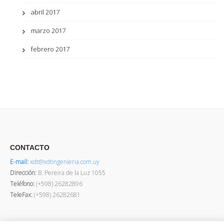
abril 2017
marzo 2017
febrero 2017
CONTACTO
E-mail:
xdt@xdtingenieria.com.uy
Dirección
:
B. Pereira de la Luz 1055
Teléfono:
(+598) 26282896
TeleFax:
(+598) 26282681